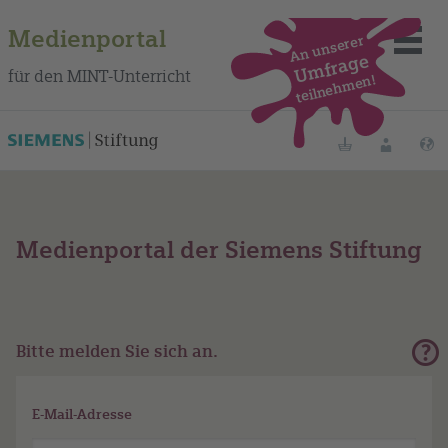
Medienportal
An unserer
Umfrage
für den MINT-Unterricht
teilnehmen!
Merklisten
Anmelde
S
Medienportal der Siemens Stiftung
Über das Portal
Mediensuche
Methoden
Bitte melden Sie sich an.
Fortbildungen
E-Mail-Adresse