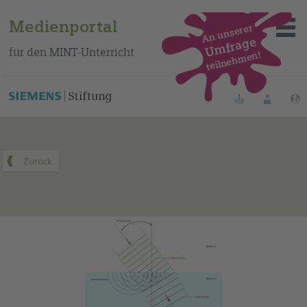
Medienportal
An unserer
Umfrage
für den MINT-Unterricht
teilnehmen!
Dieses Medium finden Sie auf unserem spanischen
Bildungsportal
.
Merklisten
Anmelde
Über das Portal
Mediensuche
Methoden
Fortbildungen