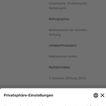
Schallwelle; Strahlenoptik;
Wellenoptik
Bibliographie:
Medienportal der Siemens
Stiftung
Urheber/Produzent:
MediaHouse GmbH
Rechteinhaber:
© Siemens Stiftung 2018
Impressum