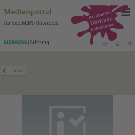
Medienportal
An unserer
Umfrage
für den MINT-Unterricht
teilnehmen!
Dieses Medium finden Sie auf unserem spanischen
Bildungsportal
.
Merklisten
Anmelde
Über das Portal
Mediensuche
Methoden
Fortbildungen