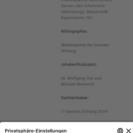
Säuren; Salz (chemische
Verbindung); Wasserstoff;
Experimento 10+
Bibliographie:
Medienportal der Siemens
Stiftung
Urheber/Produzent:
Dr. Wolfgang Ose und
Michael Maiworm
Rechteinhaber:
© Siemens Stiftung 2016