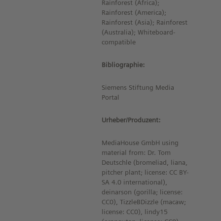
Rainforest (Africa);
Rainforest (America);
Rainforest (Asia); Rainforest
(Australia); Whiteboard-
compatible
Bibliographie:
Siemens Stiftung Media
Portal
Urheber/Produzent:
MediaHouse GmbH using
material from: Dr. Tom
Deutschle (bromeliad, liana,
pitcher plant; license: CC BY-
SA 4.0 international),
deinarson (gorilla; license:
CC0), TizzleBDizzle (macaw;
license: CC0), lindy15