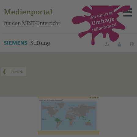
Medienportal
An unserer
Umfrage
für den MINT-Unterricht
teilnehmen!
Dieses Medium finden Sie auf unserem spanischen
Bildungsportal
.
Merklisten
Anmelde
Über das Portal
Mediensuche
Methoden
Fortbildungen