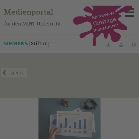
Medienportal
An unserer
Umfrage
für den MINT-Unterricht
teilnehmen!
Dieses Medium finden Sie auf unserem spanischen
Bildungsportal
.
Merklisten
Anmelde
Über das Portal
Mediensuche
Methoden
Fortbildungen