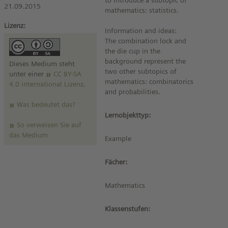
to introduce a subtopic of
21.09.2015
mathematics: statistics.
Lizenz:
Information and ideas:
The combination lock and
the die cup in the
background represent the
Dieses Medium steht
two other subtopics of
unter einer
CC BY-SA
mathematics: combinatorics
4.0 international Lizenz
.
and probabilities.
Was bedeutet das?
Lernobjekttyp:
So verweisen Sie auf
das Medium
Example
Fächer:
Mathematics
Klassenstufen: