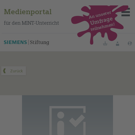
Medienportal
An unserer
Umfrage
für den MINT-Unterricht
teilnehmen!
Dieses Medium finden Sie auf unserem spanischen
Bildungsportal
.
Merklisten
Anmelde
Über das Portal
Mediensuche
Methoden
Fortbildungen