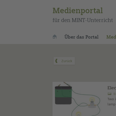
Medienportal
für den MINT-Unterricht
Über das Portal
Med
Elec
B
Two i
lamp 