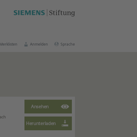
schen Bildungsportal
.
Merklisten
Anmelden
Sprache
each