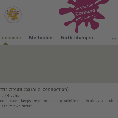
An unserer
Umfrage
teilnehmen!
Dieses Medium finden Sie auf unserem spani
iensuche
Methoden
Fortbildungen
tric circuit (parallel connection)
ild
Graphic:
ncandescent lamps are connected in parallel in this circuit. As a result, 
is in its own circuit.