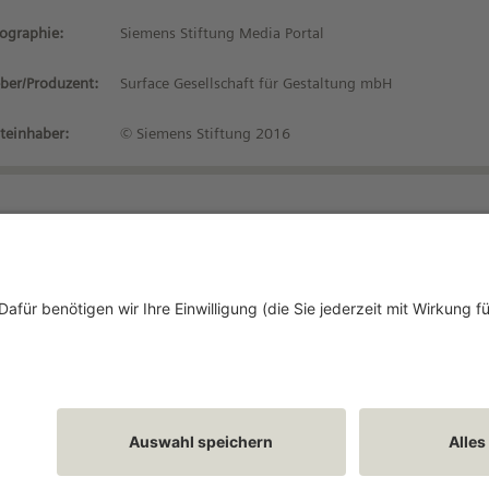
iographie:
Siemens Stiftung Media Portal
ber/Produzent:
Surface Gesellschaft für Gestaltung mbH
teinhaber:
© Siemens Stiftung 2016
Bleiben Sie auf dem 
tenschutzhinweise
tzungsbedingungen