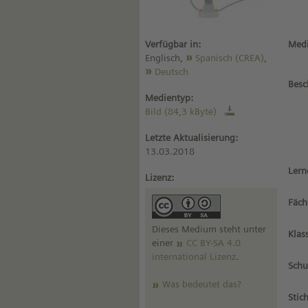
Verfügbar in:
Medi
Englisch,
Spanisch (CREA)
,
Deutsch
Besc
Medientyp:
Bild (84,3 kByte)
Letzte Aktualisierung:
13.03.2018
Lern
Lizenz:
Fäch
Dieses Medium steht unter
Klas
einer
CC BY-SA 4.0
international Lizenz
.
Schu
Was bedeutet das?
Stic