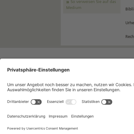
So verweisen Sie auf das
Medium
Bibl
Urhe
Rech
Impressum
Da
Kontakt
Nu