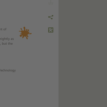
t of
rightly as
, but the
 Technology