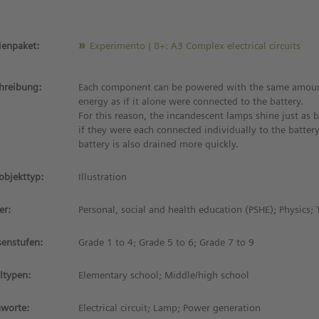
enpaket:
Experimento | 8+: A3 Complex electrical circuits
hreibung:
Each component can be powered with the same amoun
energy as if it alone were connected to the battery.
For this reason, the incandescent lamps shine just as b
if they were each connected individually to the battery
battery is also drained more quickly.
objekttyp:
Illustration
er:
Personal, social and health education (PSHE); Physics;
senstufen:
Grade 1 to 4; Grade 5 to 6; Grade 7 to 9
ltypen:
Elementary school; Middle/high school
hworte:
Electrical circuit; Lamp; Power generation