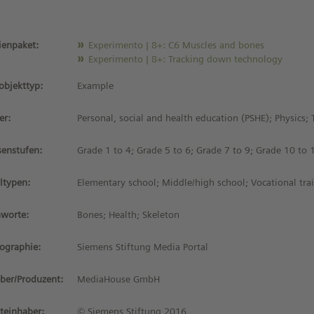
enpaket:
Experimento | 8+: C6 Muscles and bones
Experimento | 8+: Tracking down technology
objekttyp:
Example
er:
Personal, social and health education (PSHE); Physics;
senstufen:
Grade 1 to 4; Grade 5 to 6; Grade 7 to 9; Grade 10 to 
ltypen:
Elementary school; Middle/high school; Vocational tra
hworte:
Bones; Health; Skeleton
iographie:
Siemens Stiftung Media Portal
ber/Produzent:
MediaHouse GmbH
teinhaber:
© Siemens Stiftung 2016