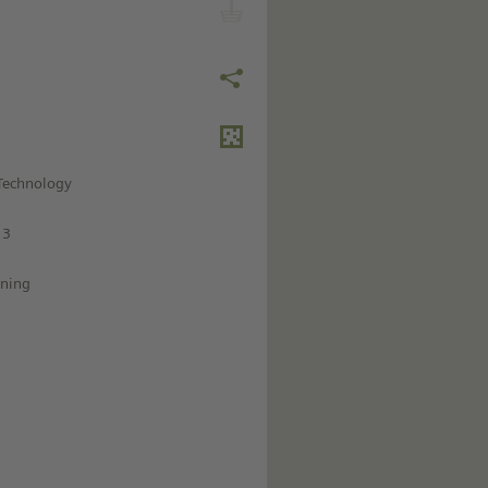
 Technology
13
ining