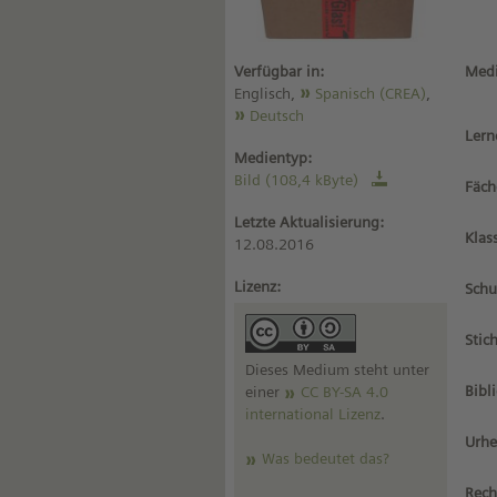
Verfügbar in:
Medi
Englisch,
Spanisch (CREA)
,
Deutsch
Lern
Medientyp:
Bild (108,4 kByte)
Fäch
Letzte Aktualisierung:
Klas
12.08.2016
Lizenz:
Schu
Stic
Dieses Medium steht unter
Bibl
einer
CC BY-SA 4.0
international Lizenz
.
Urhe
Was bedeutet das?
Rech