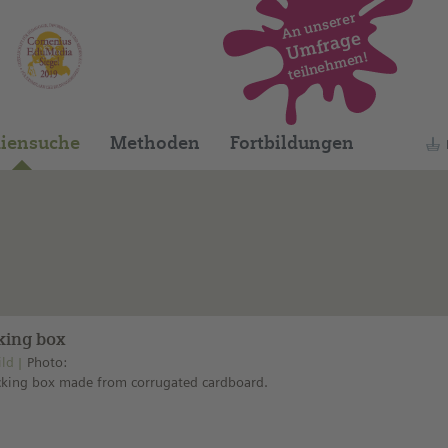
An unserer
Umfrage
teilnehmen!
Dieses Medium finden Sie auf unserem spani
iensuche
Methoden
Fortbildungen
king box
ild
Photo:
cking box made from corrugated cardboard.