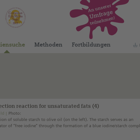
An unserer
Umfrage
teilnehmen!
Dieses Medium finden Sie auf unserem spani
iensuche
Methoden
Fortbildungen
ction reaction for unsaturated fats (4)
ild
Photo:
ion of soluble starch to olive oil (on the left). The starch serves as an
ator of “free iodine” through the formation of a blue iodine/starch comp