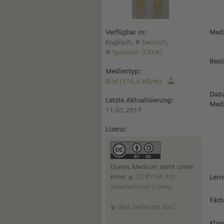
Verfügbar in:
Medi
Englisch,
Deutsch
,
Spanisch (CREA)
Besc
Medientyp:
Bild (116,6 kByte)
Dazu
Letzte Aktualisierung:
Med
11.07.2017
Lizenz:
Dieses Medium steht unter
einer
CC BY-SA 4.0
Lern
international Lizenz
.
Fäch
Was bedeutet das?
Klas