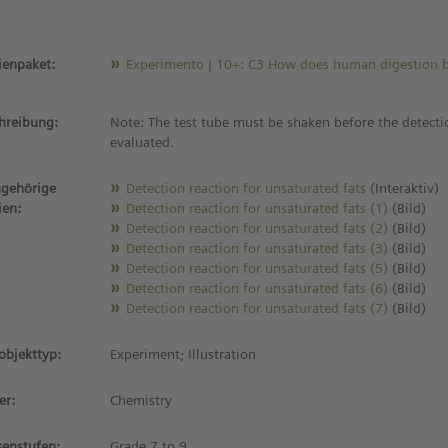
enpaket:
Experimento | 10+: C3 How does human digestion b
hreibung:
Note: The test tube must be shaken before the detecti
evaluated.
gehörige
Detection reaction for unsaturated fats
(Interaktiv)
ien:
Detection reaction for unsaturated fats (1)
(Bild)
Detection reaction for unsaturated fats (2)
(Bild)
Detection reaction for unsaturated fats (3)
(Bild)
Detection reaction for unsaturated fats (5)
(Bild)
Detection reaction for unsaturated fats (6)
(Bild)
Detection reaction for unsaturated fats (7)
(Bild)
objekttyp:
Experiment; Illustration
er:
Chemistry
senstufen:
Grade 7 to 9