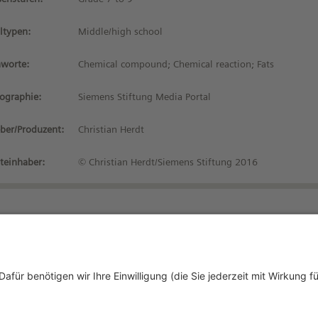
ltypen:
Middle/high school
hworte:
Chemical compound; Chemical reaction; Fats
iographie:
Siemens Stiftung Media Portal
ber/Produzent:
Christian Herdt
teinhaber:
© Christian Herdt/Siemens Stiftung 2016
Bleiben Sie auf dem 
tenschutzhinweise
tzungsbedingungen