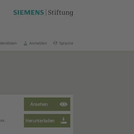
schen Bildungsportal
.
Merklisten
Anmelden
Sprache
lex.