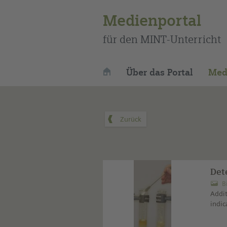
Medienportal
für den MINT-Unterricht
Über das Portal
Med
Dete
B
Addit
indic