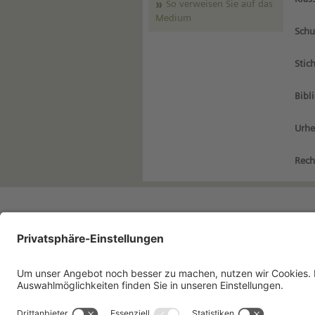
So verweisen Sie auf das
Medium
Schu
Stic
Bibl
Urhe
Rech
Impressum
Da
Kontakt
Nu