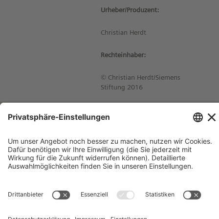
Urheber/Produzent:
Christian Herdt
Rechteinhaber:
© Christian Herdt/Siemens
Stiftung 2016
Impressum
Kontakt
Datenschutzhinweise
Nutzungsbedingungen