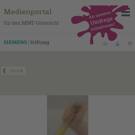
Medienportal
An unserer
Umfrage
für den MINT-Unterricht
teilnehmen!
Dieses Medium finden Sie auf unserem spanischen
Bildungsportal
.
Merklisten
Anmelde
Über das Portal
Mediensuche
Methoden
Fortbildungen