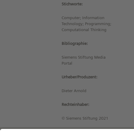
Stichworte:
Computer; Information
Technology; Programming;
Computational Thinking
Bibliographie:
Siemens Stiftung Media
Portal
Urheber/Produzent:
Dieter Arnold
Rechteinhaber:
© Siemens Stiftung 2021