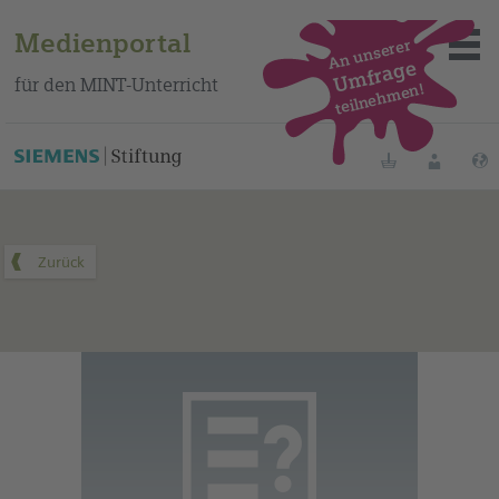
Medienportal
An unserer
Umfrage
für den MINT-Unterricht
teilnehmen!
Dieses Medium finden Sie auf unserem spanischen
Bildungsportal
.
Merklisten
Anmelde
Über das Portal
Mediensuche
Methoden
Fortbildungen