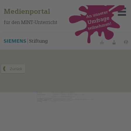
Medienportal
An unserer
Umfrage
für den MINT-Unterricht
teilnehmen!
Dieses Medium finden Sie auf unserem spanischen
Bildungsportal
.
Merklisten
Anmelde
Über das Portal
Mediensuche
Methoden
Fortbildungen