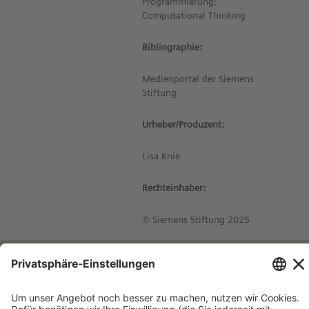
Programmierung;
Computational Thinking
Bibliographie:
Medienportal der Siemens
Stiftung
Urheber/Produzent:
Lisa Knie
Rechteinhaber:
© Siemens Stiftung 2025
Impressum