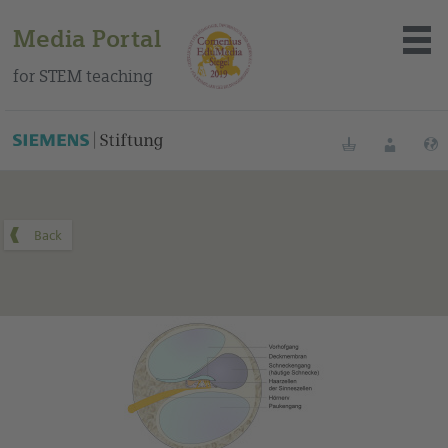
Media Portal
for STEM teaching
You can find this medium on our Spanish education portal
.
Bookmarks
Login
About the portal
Media
Methods
Trainings