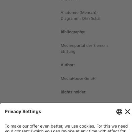
Anatomie (Mensch);
Diagramm; Ohr; Schall
Bibliography:
Medienportal der Siemens
Stiftung
Author:
MediaHouse GmbH
Rights holder:
© Siemens Stiftung 2018