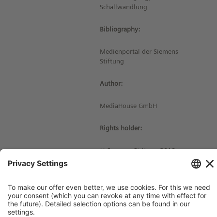
Schallwandlung
Bibliography:
Medienportal der Siemens
Stiftung
Author:
MediaHouse GmbH
Rights holder:
© Siemens Stiftung 2018
Imprint