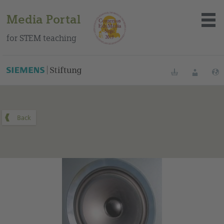
Media Portal
for STEM teaching
You can find this medium on our Spanish education portal
.
Bookmarks
Login
About the portal
Media
Methods
Trainings