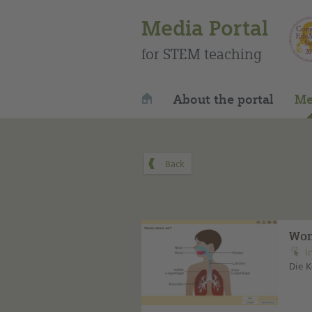
Media Portal
for STEM teaching
About the portal
Me
Wom
I
Die K