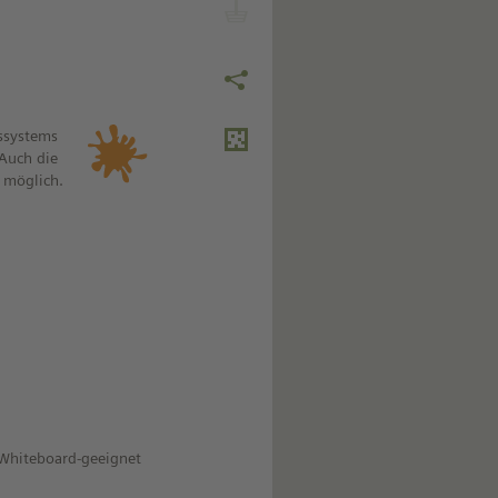
ssystems
 Auch die
 möglich.
 Whiteboard-geeignet