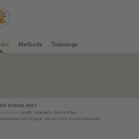
You can find this medium on our Spanish edu
dia
Methods
Trainings
it atmen wir?
nteractive
Grafik, interaktiv beschriftbar:
örperteile und Organe, die wir zum Atmen brauchen.