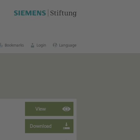
cation portal
.
Bookmarks
Login
Language