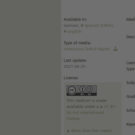
Available in:
Medi
German,
Spanish (CREA)
,
English
Desc
Type of media:
Interactive (340.9 kByte)
Last update:
Lear
2021-06-25
type
License:
Subj
Grad
This medium is made
available under a
CC BY-
Scho
SA 4.0 international
license
.
Keyw
What does this mean?