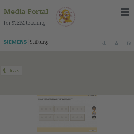
Media Portal
for STEM teaching
You can find this medium on our Spanish education portal
.
Bookmarks
Login
About the portal
Media
Methods
Trainings