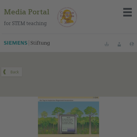
Media Portal
for STEM teaching
You can find this medium on our Spanish education portal
.
Bookmarks
Login
About the portal
Media
Methods
Trainings