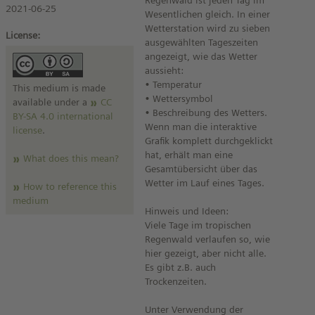
Regenwald ist jeden Tag im
2021-06-25
Wesentlichen gleich. In einer
Wetterstation wird zu sieben
License:
ausgewählten Tageszeiten
angezeigt, wie das Wetter
aussieht:
• Temperatur
This medium is made
• Wettersymbol
available under a
CC
• Beschreibung des Wetters.
BY-SA 4.0 international
Wenn man die interaktive
license
.
Grafik komplett durchgeklickt
hat, erhält man eine
What does this mean?
Gesamtübersicht über das
Wetter im Lauf eines Tages.
How to reference this
medium
Hinweis und Ideen:
Viele Tage im tropischen
Regenwald verlaufen so, wie
hier gezeigt, aber nicht alle.
Es gibt z.B. auch
Trockenzeiten.
Unter Verwendung der