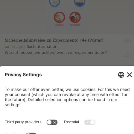
Sicherheitshinweise zu Experimento | 4+ (Poster)
Image
Sachinformation:
Worauf müssen wir achten, wenn wir experimentieren?
more information ...
Imprint
Contact