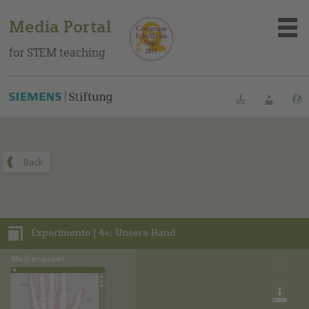
Media Portal
for STEM teaching
You can find this media package on our Spanish education
portal
.
Bookmarks
Login
About the portal
Media
Experimento | 4+: Unsere Hand
Methods
Trainings