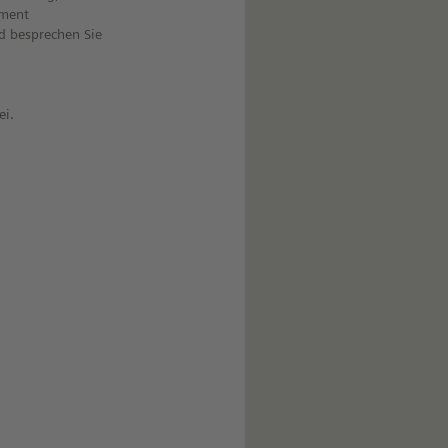
ument
d besprechen Sie
n
ei.