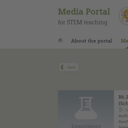
Media Portal
for STEM teaching
About the portal
Me
B6.
(Sc
T
Ausfü
Durch
Sonne