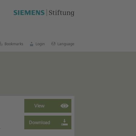
cation portal
.
Bookmarks
Login
Language
r