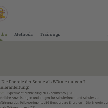
You can find this medium on our Spanish edu
dia
Methods
Trainings
2 Die Energie der Sonne als Wärme nutzen 2
hüleranleitung)
ext
Experimentieranleitung zu Experimento | 8+:
hrliche Anweisungen und Fragen für Schülerinnen und Schüler zur
führung des Teilexperiments „B6 Erneuerbare Energien – Die Energie de
 als Wärme nutzen (2)“.