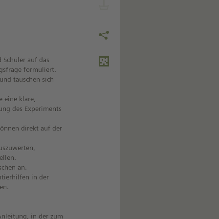
d Schüler auf das
gsfrage formuliert.
 und tauschen sich
 eine klare,
rung des Experiments
önnen direkt auf der
auszuwerten,
ellen.
schen an.
ierhilfen in der
en.
 Anleitung, in der zum