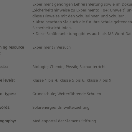
Experiment gehörigen Lehreranleitung sowie im Dok
„Sicherheitshinweise zu Experimento | 8+: Umwelt“ un
diese Hinweise mit den Schülerinnen und Schülern.
• Bitte beachten Sie auch die für Ihre Schule geltende
Sicherheitsrichtlinien.
• Diese Schüleranleitung gibt es auch als MS-Word-Dat
ning resource
Experiment / Versuch
:
ects:
Biologie; Chemie; Physik; Sachunterricht
e levels:
Klasse 1 bis 4; Klasse 5 bis 6; Klasse 7 bis 9
ol types:
Grundschule; Weiterführende Schulen
ords:
Solarenergie; Umwelterziehung
iography:
Medienportal der Siemens Stiftung