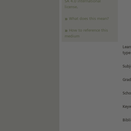
SA 4.0 international
license
.
What does this mean?
How to reference this
medium
Lear
type
Subj
Grad
Scho
Keyw
Bibl