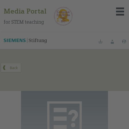
Media Portal
for STEM teaching
You can find this medium on our Spanish education portal
.
Bookmarks
Login
About the portal
Media
Methods
Trainings