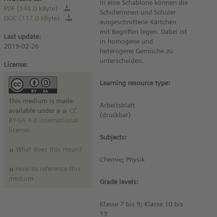
In eine Schablone können die
PDF (148.0 kByte)
Schülerinnen und Schüler
DOC (117.0 kByte)
ausgeschnittene Kärtchen
mit Begriffen legen. Dabei ist
Last update:
in homogene und
2019-02-26
heterogene Gemische zu
unterscheiden.
License:
Learning resource type:
This medium is made
Arbeitsblatt
available under a
CC
(druckbar)
BY-SA 4.0 international
license
.
Subjects:
What does this mean?
Chemie; Physik
How to reference this
medium
Grade levels:
Klasse 7 bis 9; Klasse 10 bis
13