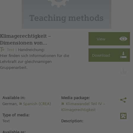
Klimagerechtigkeit –
Dimensionen von
Klimagerechtigkeit
Text
Handreichung:
Hier finden sich Informationen für die
(Hinweise für die Lehrkraft)
Lehrkraft zur gleichnamigen
Gruppenarbeit.
Available in:
Media package:
German,
Spanish (CREA)
Klimawandel Teil IV –
Klimagerechtigkeit
Type of media:
Text
Description:
Available as: