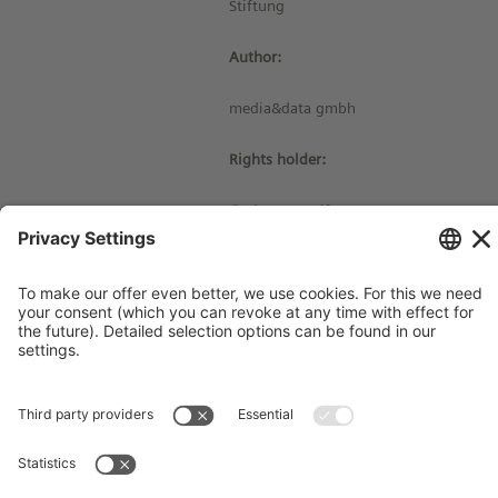
Stiftung
Author:
media&data gmbh
Rights holder:
© Siemens Stiftung 2024
Imprint
Contact
Privacy Policy