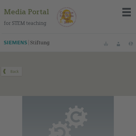
Media Portal
for STEM teaching
You can find this medium on our Spanish education portal
.
Bookmarks
Login
About the portal
Media
Methods
Trainings