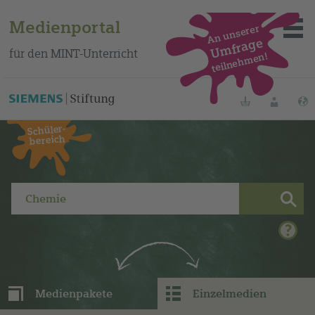
Medienportal
An unserer
Umfrage
für den MINT-Unterricht
teilnehmen!
Dieses Medium finden Sie auf unserem spanischen
Bildungsportal
.
Merklisten
Anmelde
Schüler-
bereich
Über das Portal
Mediensuche
Methoden
Fortbildungen
Medienpakete
Einzelmedien