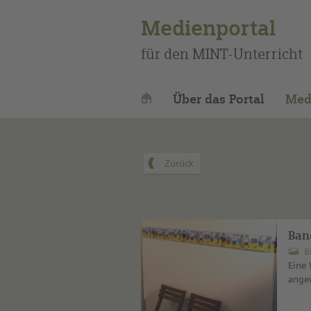
Medienportal
für den MINT-Unterricht
Über das Portal
Med
Ban
B
Eine 
ange