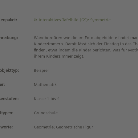
enpaket:
Interaktives Tafelbild (GS): Symmetrie
hreibung:
Wandbordüren wie die im Foto abgebildete findet man
Kinderzimmern. Damit lässt sich der Einstieg in das
finden, etwa indem die Kinder berichten, was für Moti
ihrem Kinderzimmer zeigt.
objekttyp:
Beispiel
er:
Mathematik
senstufen:
Klasse 1 bis 4
ltypen:
Grundschule
hworte:
Geometrie; Geometrische Figur