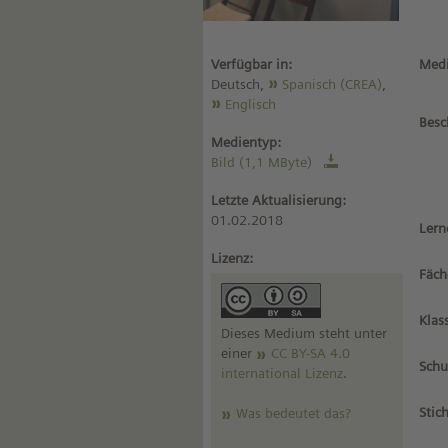
Verfügbar in:
Medi
Deutsch,
Spanisch (CREA)
,
Englisch
Besc
Medientyp:
Bild (1,1 MByte)
Letzte Aktualisierung:
01.02.2018
Lern
Lizenz:
Fäch
Klas
Dieses Medium steht unter
einer
CC BY-SA 4.0
Schu
international Lizenz
.
Stic
Was bedeutet das?