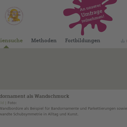
An unserer
Umfrage
teilnehmen!
Dieses Medium finden Sie auf unserem spani
iensuche
Methoden
Fortbildungen
dornament als Wandschmuck
ild
Foto:
Wandbordüre als Beispiel für Bandornamente und Parkettierungen sowie
wandte Schubsymmetrie in Alltag und Kunst.