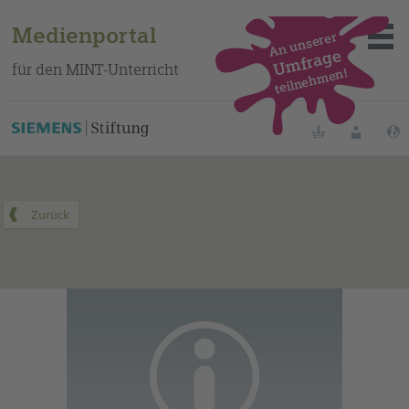
Medienportal
An unserer
Umfrage
für den MINT-Unterricht
teilnehmen!
Dieses Medium finden Sie auf unserem spanischen
Bildungsportal
.
Merklisten
Anmelde
Über das Portal
Mediensuche
Methoden
Fortbildungen