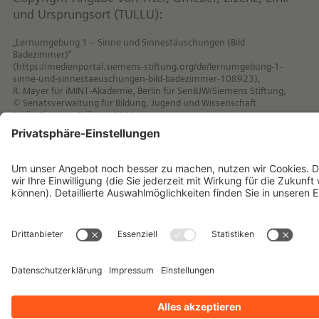
und Ursprungsort (TULLU):
„Lernumgebung 1 – Sinne und Sinnestäuschungen (Bild
Badezimmer)“
(https://medienportal.siemens-stiftung.org/de/lernumgebung-1-
sinne-und-sinnestaeuschungen-bild-badezimmer-108923),
R. Mayer für iMINT-Akademie, Berlin für SenBJW/Siemens Stiftung,
© Senatsverwaltung für Bildung, Jugend und Wissenschaft
Berlin/Siemens Stiftung 2016,
lizenziert unter CC BY-SA 4.0 international (Lizenztext siehe
https://creativecommons.org/licenses/by-sa/4.0/legalcode.de)