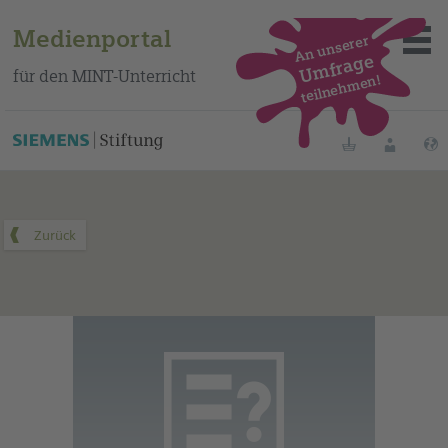
Medienportal
An unserer
Umfrage
für den MINT-Unterricht
teilnehmen!
Dieses Medium finden Sie auf unserem spanischen
Bildungsportal
.
Merklisten
Anmelde
Über das Portal
Mediensuche
Methoden
Fortbildungen