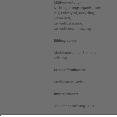
Müllverwertung;
Nichtregierungsorganisation;
PET; Polystyrol; Recycling;
Schadstoff;
Umweltbelastung;
Umweltverschmutzung
Bibliographie:
Medienportal der Siemens
Stiftung
Urheber/Produzent:
MediaHouse GmbH
Rechteinhaber:
© Siemens Stiftung 2021