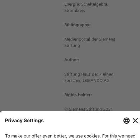
Energie; Schaltalgebra;
Stromkreis
Bibliography:
Medienportal der Siemens
Stiftung
Author:
Stiftung Haus der kleinen
Forscher, LOKANDO AG
Rights holder:
© Siemens Stiftung 2021