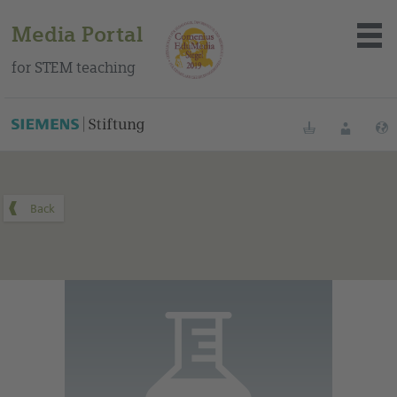
Media Portal
for STEM teaching
You can find this medium on our Spanish education portal
.
Bookmarks
Login
About the portal
Media
Methods
Trainings