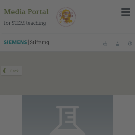
Media Portal
for STEM teaching
You can find this medium on our Spanish education portal
.
Bookmarks
Login
About the portal
Media
Methods
Trainings