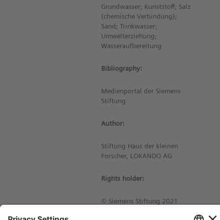
Grundwasser; Kunststoff; Salz
(chemische Verbindung);
Sand; Trinkwasser;
Umwelterziehung;
Wasseraufbereitung
Bibliography:
Medienportal der Siemens
Stiftung
Author:
Stiftung Haus der kleinen
Forscher, LOKANDO AG
Rights holder:
© Siemens Stiftung 2021