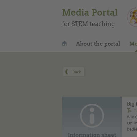
Media Portal
for STEM teaching
About the portal
Me
Big
T
Wie C
Onlin
bedie