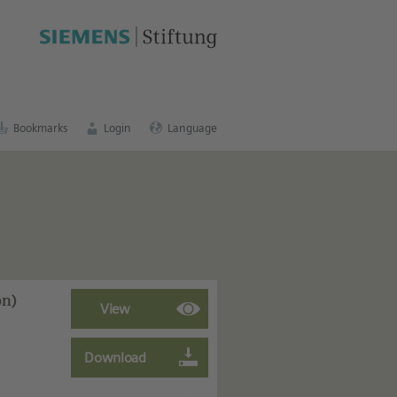
cation portal
.
Bookmarks
Login
Language
on)