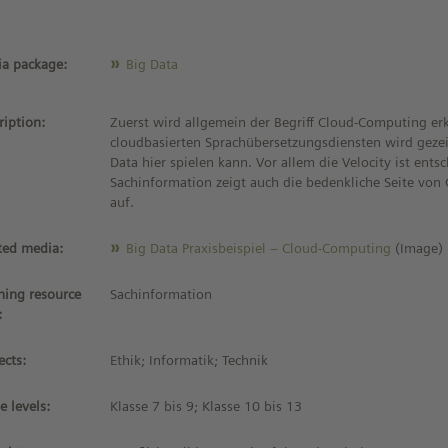
a package:
Big Data
ription:
Zuerst wird allgemein der Begriff Cloud-Computing erk
cloudbasierten Sprachübersetzungsdiensten wird gezei
Data hier spielen kann. Vor allem die Velocity ist ents
Sachinformation zeigt auch die bedenkliche Seite vo
auf.
ted media:
Big Data Praxisbeispiel – Cloud-Computing
(Image)
ning resource
Sachinformation
:
ects:
Ethik; Informatik; Technik
e levels:
Klasse 7 bis 9; Klasse 10 bis 13