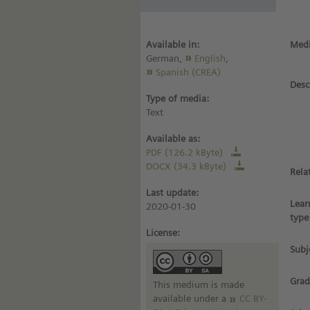
Available in:
Medi
German,
English
,
Spanish (CREA)
Desc
Type of media:
Text
Available as:
PDF (126.2 kByte)
DOCX (34.3 kByte)
Rela
Last update:
Lear
2020-01-30
type
License:
Subj
Grad
This medium is made
available under a
CC BY-