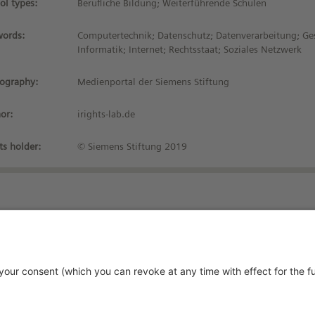
ol types:
Berufliche Bildung; Weiterführende Schulen
ords:
Computertechnik; Datenschutz; Datenverarbeitung; Ges
Informatik; Internet; Rechtsstaat; Soziales Netzwerk
iography:
Medienportal der Siemens Stiftung
or:
irights-lab.de
ts holder:
© Siemens Stiftung 2019
Stay up-to-date!
vacy Policy
rms and Conditions