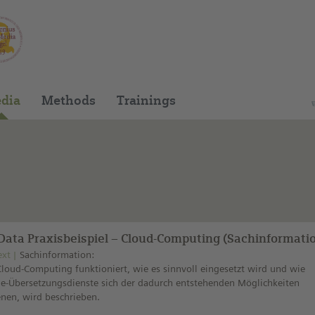
You can find this medium on our Spanish edu
dia
Methods
Trainings
 Data Praxisbeispiel – Cloud-Computing (Sachinformati
ext
Sachinformation:
loud-Computing funktioniert, wie es sinnvoll eingesetzt wird und wie
e-Übersetzungsdienste sich der dadurch entstehenden Möglichkeiten
nen, wird beschrieben.