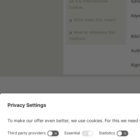
SA 4.0 international
Scho
license
.
Keyw
What does this mean?
How to reference this
Bibl
medium
Auth
Righ
Imprint
Pri
Contact
Te