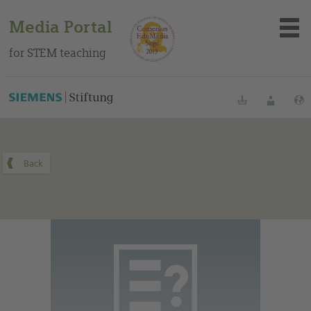
Media Portal
for STEM teaching
You can find this medium on our Spanish education portal
.
Bookmarks
Login
About the portal
Media
Methods
Trainings