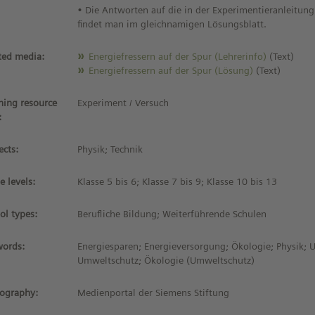
• Die Antworten auf die in der Experimentieranleitun
findet man im gleichnamigen Lösungsblatt.
ted media:
Energiefressern auf der Spur (Lehrerinfo)
(Text)
Energiefressern auf der Spur (Lösung)
(Text)
ning resource
Experiment / Versuch
:
ects:
Physik; Technik
e levels:
Klasse 5 bis 6; Klasse 7 bis 9; Klasse 10 bis 13
ol types:
Berufliche Bildung; Weiterführende Schulen
ords:
Energiesparen; Energieversorgung; Ökologie; Physik; 
Umweltschutz; Ökologie (Umweltschutz)
iography:
Medienportal der Siemens Stiftung