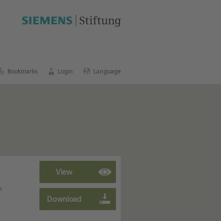
cation portal
.
Bookmarks
Login
Language
n