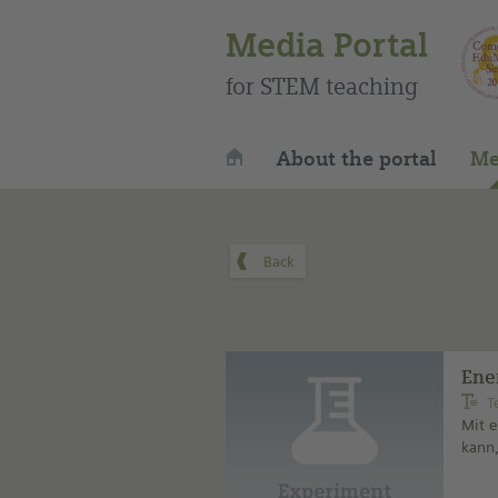
Media Portal
for STEM teaching
About the portal
Me
Ene
T
Mit 
kann,