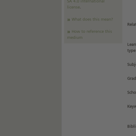
SA 4.0 international
license
.
What does this mean?
Rela
How to reference this
medium
Lear
type
Subj
Grad
Scho
Keyw
Bibl