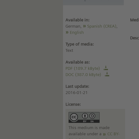
Available in:
Medi
German,
Spanish (CREA)
,
English
Desc
Type of media:
Text
Available as:
PDF (189.7 kByte)
DOC (387.0 kByte)
Last update:
2016-01-21
License:
This medium is made
available under a
CC BY-