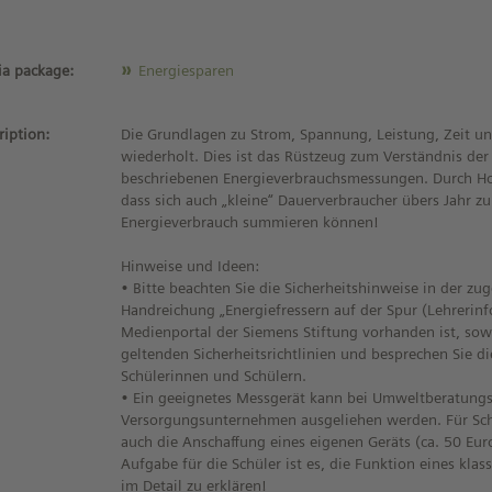
a package:
Energiesparen
ription:
Die Grundlagen zu Strom, Spannung, Leistung, Zeit u
wiederholt. Dies ist das Rüstzeug zum Verständnis der
beschriebenen Energieverbrauchsmessungen. Durch Ho
dass sich auch „kleine“ Dauerverbraucher übers Jahr z
Energieverbrauch summieren können!
Hinweise und Ideen:
• Bitte beachten Sie die Sicherheitshinweise in der zu
Handreichung „Energiefressern auf der Spur (Lehrerinf
Medienportal der Siemens Stiftung vorhanden ist, sowi
geltenden Sicherheitsrichtlinien und besprechen Sie d
Schülerinnen und Schülern.
• Ein geeignetes Messgerät kann bei Umweltberatungs
Versorgungsunternehmen ausgeliehen werden. Für Sch
auch die Anschaffung eines eigenen Geräts (ca. 50 Eur
Aufgabe für die Schüler ist es, die Funktion eines kla
im Detail zu erklären!