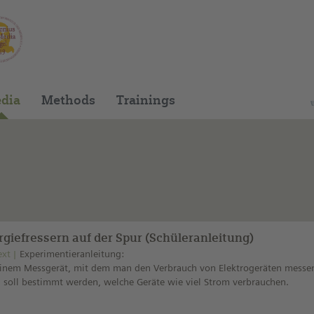
You can find this medium on our Spanish edu
dia
Methods
Trainings
rgiefressern auf der Spur (Schüleranleitung)
ext
Experimentieranleitung:
einem Messgerät, mit dem man den Verbrauch von Elektrogeräten messe
 soll bestimmt werden, welche Geräte wie viel Strom verbrauchen.