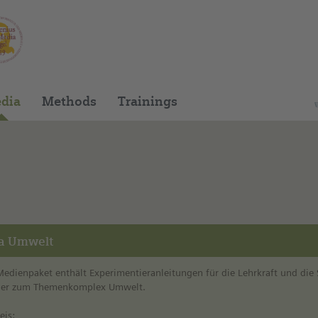
You can find this media package on our Spani
dia
Methods
Trainings
a Umwelt
Medienpaket enthält Experimentieranleitungen für die Lehrkraft und die
ler zum Themenkomplex Umwelt.
eis: