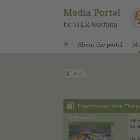
Media Portal
for STEM teaching
About the portal
Me
Experimente zum Them
Das 
Schü
Hinw