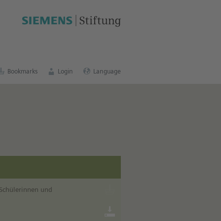
sh education portal
.
Bookmarks
Login
Language
 Schülerinnen und