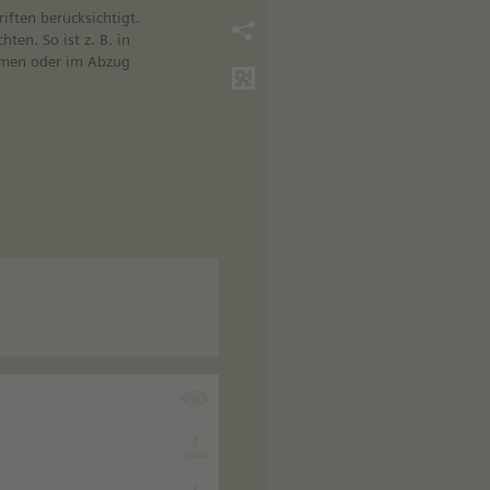
iften berücksichtigt.
hten. So ist z. B. in
emen oder im Abzug