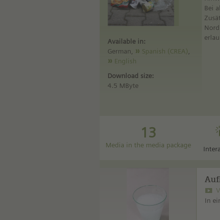
Bei a
Zusät
Nord
erlau
Available in:
German,
Spanish (CREA)
,
English
Download size:
4.5 MByte
13
Media in the media package
Inter
Auf
V
In e