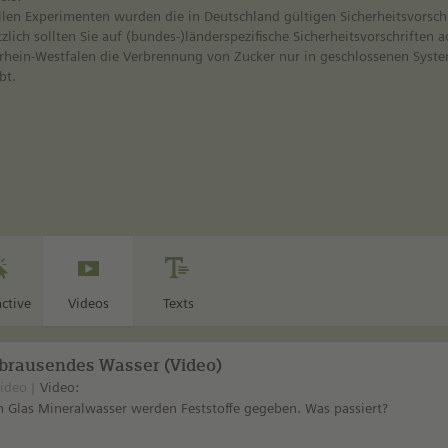
llen Experimenten wurden die in Deutschland gültigen Sicherheitsvorschr
zlich sollten Sie auf (bundes-)länderspezifische Sicherheitsvorschriften ac
rhein-Westfalen die Verbrennung von Zucker nur in geschlossenen Syst
bt.
active
Videos
Texts
brausendes Wasser (Video)
ideo
Video:
in Glas Mineralwasser werden Feststoffe gegeben. Was passiert?