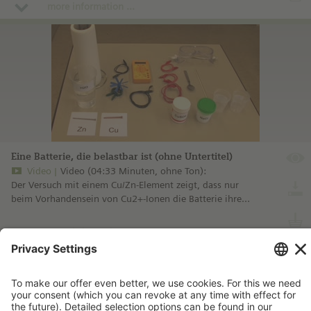
more information ...
Eine Batterie, die belastbar ist (ohne Untertitel)
Video
Video (04:33 Minuten, ohne Ton):
Der Versuch mit einem Cu/Zn-Element zeigt, dass nur
beim Vorhandensein von Cu2+-Ionen die Batterie ihre
volle Leistungsfähigkeit erhält.
more information ...
Imprint