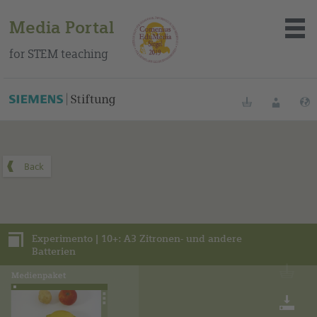
Media Portal
for STEM teaching
You can find this media package on our Spanish education
portal
.
Bookmarks
Login
About the portal
Media
Experimento | 10+: A3 Zitronen- und andere
Methods
Batterien
Trainings