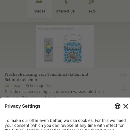
Images
Interactive
Texts
Wechselwirkung von Tensidmolekülen mit
Schmutzteilchen
Image
Schemagrafik:
Tenside machen es möglich, dass sich wasserunlösliche
Stoffe in Wasser lösen lassen.
more information ...