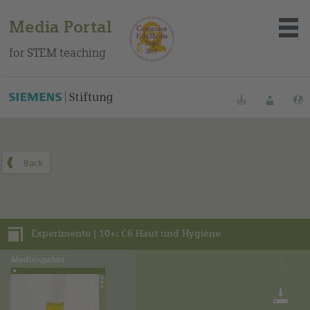
Media Portal
for STEM teaching
You can find this media package on our Spanish education
portal
.
Bookmarks
Login
About the portal
Media
Experimento | 10+: C6 Haut und Hygiene
Methods
Trainings