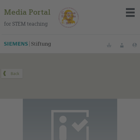
Media Portal
for STEM teaching
You can find this medium on our Spanish education portal
.
Bookmarks
Login
About the portal
Media
Methods
Trainings