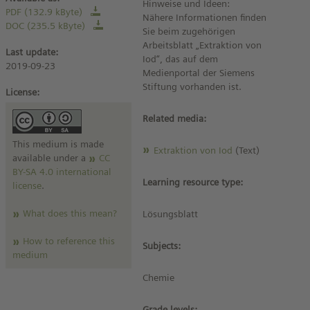
Hinweise und Ideen:
PDF (132.9 kByte)
Nähere Informationen finden
DOC (235.5 kByte)
Sie beim zugehörigen
Arbeitsblatt „Extraktion von
Last update:
Iod“, das auf dem
2019-09-23
Medienportal der Siemens
Stiftung vorhanden ist.
License:
Related media:
This medium is made
Extraktion von Iod
(Text)
available under a
CC
BY-SA 4.0 international
Learning resource type:
license
.
What does this mean?
Lösungsblatt
How to reference this
Subjects:
medium
Chemie
Grade levels: