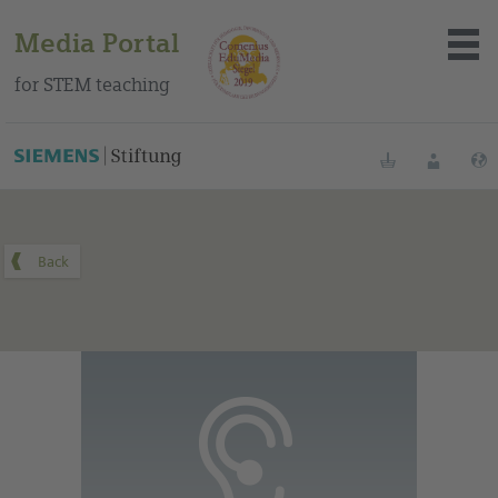
Media Portal
for STEM teaching
You can find this medium on our Spanish education portal
.
Bookmarks
Login
About the portal
Media
Methods
Trainings