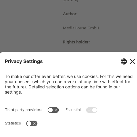
Author:
MediaHouse GmbH
Rights holder:
© Siemens Stiftung 2018
Imprint
Contact
Privacy Policy
Terms and Conditions