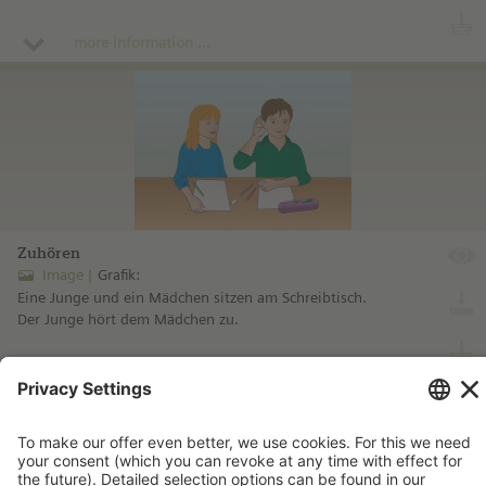
Ohrs.
more information ...
Zuhören
Image
Grafik:
Eine Junge und ein Mädchen sitzen am Schreibtisch.
Der Junge hört dem Mädchen zu.
more information ...
Imprint