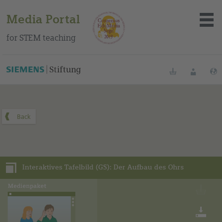
Media Portal
for STEM teaching
You can find this media package on our Spanish education
portal
.
Bookmarks
Login
About the portal
Media
Interaktives Tafelbild (GS): Der Aufbau des Ohrs
Methods
Trainings