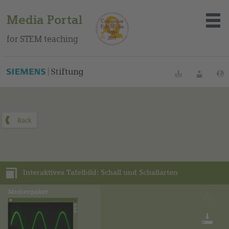
Media Portal
for STEM teaching
You can find this media package on our Spanish education
portal
.
Bookmarks
Login
About the portal
Media
Interaktives Tafelbild: Schall und Schallarten
Methods
Trainings