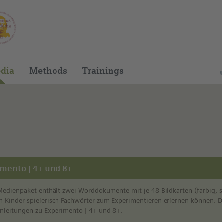
You can find this media package on our Spani
dia
Methods
Trainings
imento | 4+ und 8+
Medienpaket enthält zwei Worddokumente mit je 48 Bildkarten (farbig, 
n Kinder spielerisch Fachwörter zum Experimentieren erlernen können. D
Anleitungen zu Experimento | 4+ und 8+.