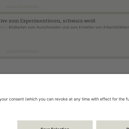
more information ...
ive zum Experimentieren, schwarz-weiß
ext
Bildkarten zum Ausschneiden und zum Erstellen von Arbeitsblätter
more information ...
Stay up-to-date!
vacy Policy
rms and Conditions