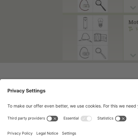
Mot
T
Imprint
Pri
Contact
Te