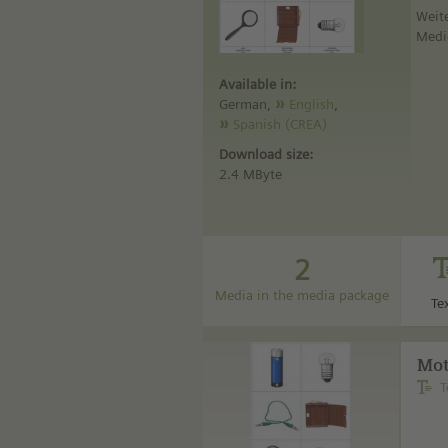
Weit
Medi
Available in:
German,
English
,
Spanish (CREA)
Download size:
2.4 MByte
2
Media in the media package
Te
Mot
T