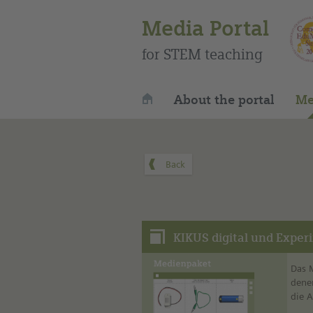
Media Portal
for STEM teaching
About the portal
Me
KIKUS digital und Exper
Das 
dene
die 