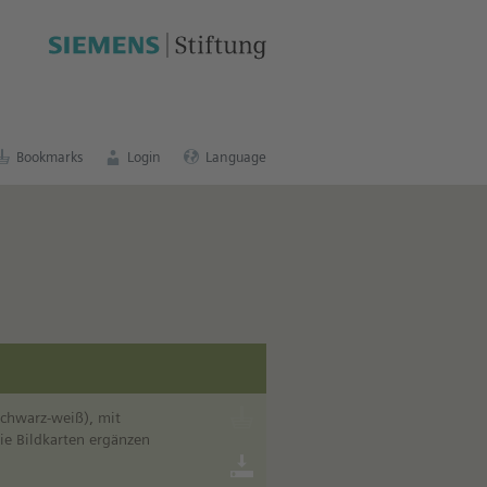
sh education portal
.
Bookmarks
Login
Language
schwarz-weiß), mit
ie Bildkarten ergänzen