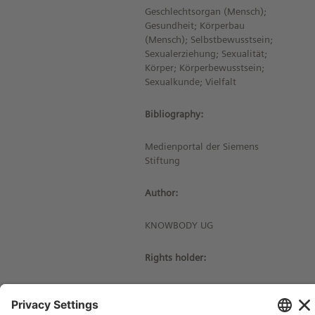
Geschlechtsorgan (Mensch);
Gesundheit; Körperbau
(Mensch); Selbstbewusstsein;
Sexualerziehung; Sexualität;
Körper; Körperbewusstsein;
Sexualkunde; Vielfalt
Bibliography:
Medienportal der Siemens
Stiftung
Author:
KNOWBODY UG
Rights holder:
© Siemens Stiftung 2025