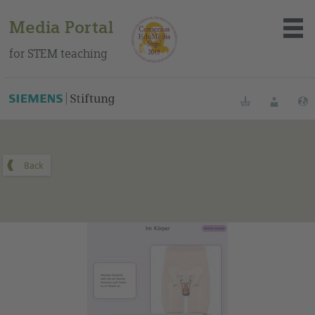
Media Portal
for STEM teaching
You can find this medium on our Spanish education portal
.
Bookmarks
Login
About the portal
Media
Methods
Trainings