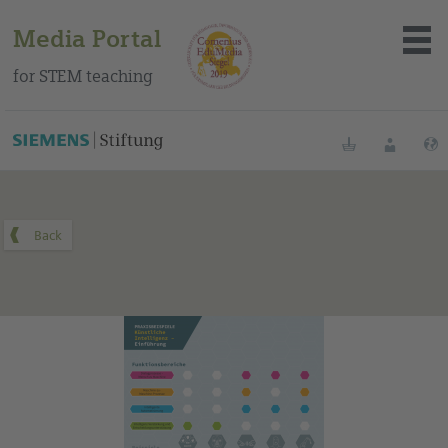
Media Portal
for STEM teaching
You can find this medium on our Spanish education portal
.
Bookmarks
Login
About the portal
Media
Methods
Trainings