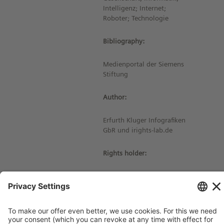
Intelligenz; Internet;
Roboter; Technologie
Bibliography:
Medienportal der Siemens
Stiftung
Author:
Erfurth Kluger Infografiken
GbR und irights-lab.de
Rights holder:
© Siemens Stiftung 2019