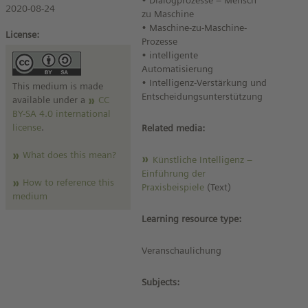
• Dialogprozesse – Mensch
2020-08-24
zu Maschine
• Maschine-zu-Maschine-
License:
Prozesse
• intelligente
Automatisierung
• Intelligenz-Verstärkung und
This medium is made
Entscheidungsunterstützung
available under a
CC
BY-SA 4.0 international
license
.
Related media:
What does this mean?
Künstliche Intelligenz –
Einführung der
How to reference this
Praxisbeispiele
(Text)
medium
Learning resource type:
Veranschaulichung
Subjects: