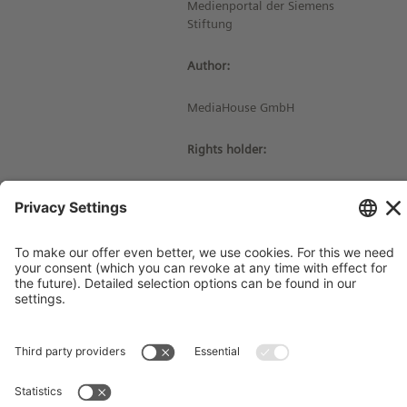
Medienportal der Siemens
Stiftung
Author:
MediaHouse GmbH
Rights holder:
© Siemens Stiftung 2018
Imprint
Contact
Privacy Policy