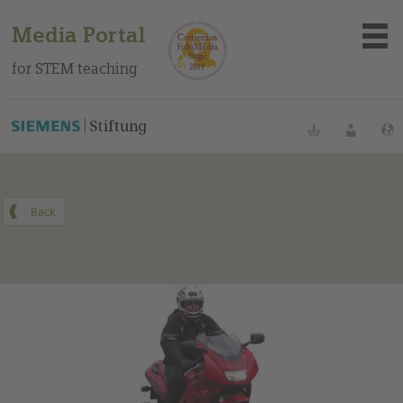
Media Portal
for STEM teaching
You can find this medium on our Spanish education portal
.
Bookmarks
Login
About the portal
Media
Methods
Trainings