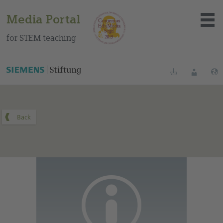
Media Portal
for STEM teaching
You can find this medium on our Spanish education portal
.
Bookmarks
Login
About the portal
Media
Methods
Trainings