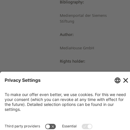
Bibliography:
Medienportal der Siemens
Stiftung
Author:
MediaHouse GmbH
Rights holder:
© Siemens Stiftung 2016
Imprint
Contact