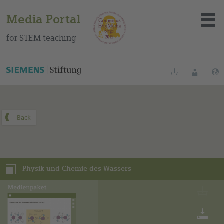
Media Portal
for STEM teaching
You can find this media package on our Spanish education
portal
.
Bookmarks
Login
About the portal
Media
Physik und Chemie des Wassers
Methods
Trainings