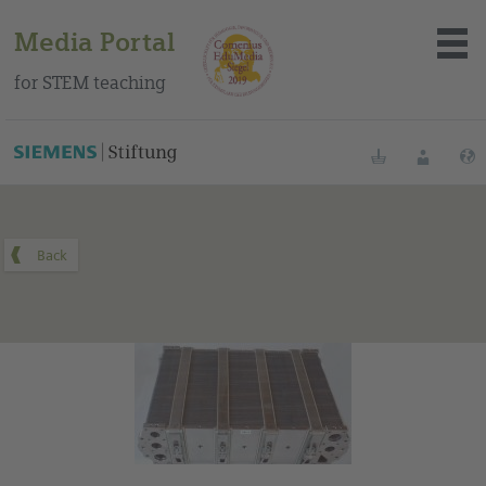
Media Portal
for STEM teaching
You can find this medium on our Spanish education portal
.
Bookmarks
Login
About the portal
Media
Methods
Trainings