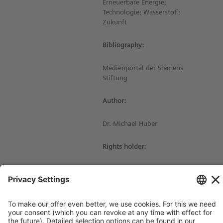
Erneuerbare Energie;
Technologie; Wasserstoff;
Zukunft
Bibliography:
Medienportal der Siemens
Stiftung
Author:
Dr. Michael Huber
Rights holder:
© Siemens Stiftung 2017