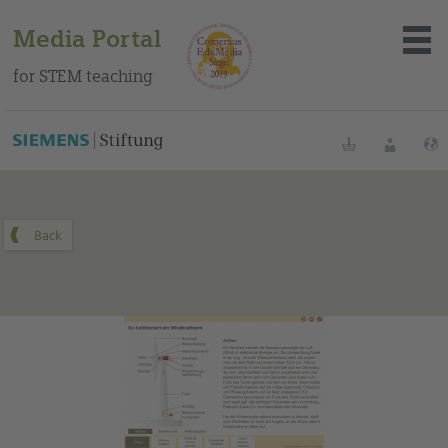
Media Portal
for STEM teaching
You can find this medium on our Spanish education portal
.
Bookmarks
Login
About the portal
Media
Methods
Trainings