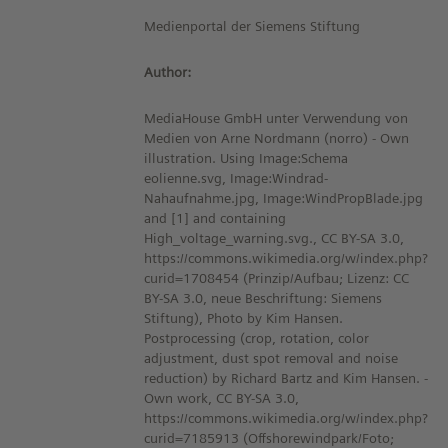
Medienportal der Siemens Stiftung
Author:
MediaHouse GmbH unter Verwendung von
Medien von Arne Nordmann (norro) - Own
illustration. Using Image:Schema
eolienne.svg, Image:Windrad-
Nahaufnahme.jpg, Image:WindPropBlade.jpg
and [1] and containing
High_voltage_warning.svg., CC BY-SA 3.0,
https://commons.wikimedia.org/w/index.php?
curid=1708454 (Prinzip/Aufbau; Lizenz: CC
BY-SA 3.0, neue Beschriftung: Siemens
Stiftung), Photo by Kim Hansen.
Postprocessing (crop, rotation, color
adjustment, dust spot removal and noise
reduction) by Richard Bartz and Kim Hansen. -
Own work, CC BY-SA 3.0,
https://commons.wikimedia.org/w/index.php?
curid=7185913 (Offshorewindpark/Foto;