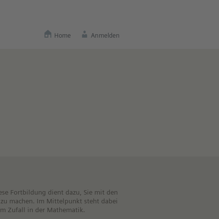
Home
Anmelden
ese Fortbildung dient dazu, Sie mit den
t zu machen. Im Mittelpunkt steht dabei
m Zufall in der Mathematik.