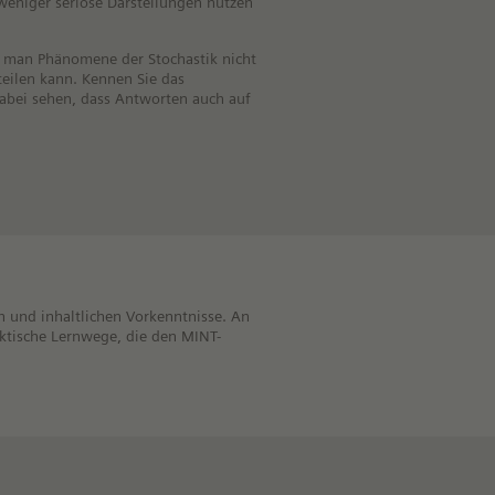
 weniger seriöse Darstellungen nutzen
ss man Phänomene der Stochastik nicht
teilen kann. Kennen Sie das
bei sehen, dass Antworten auch auf
n und inhaltlichen Vorkenntnisse. An
daktische Lernwege, die den MINT-