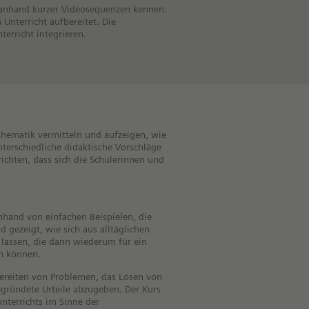
k anhand kurzer Videosequenzen kennen.
 Unterricht aufbereitet. Die
erricht integrieren.
thematik vermitteln und aufzeigen, wie
terschiedliche didaktische Vorschläge
richten, dass sich die Schülerinnen und
nhand von einfachen Beispielen, die
gezeigt, wie sich aus alltäglichen
 lassen, die dann wiederum für ein
en können.
ereiten von Problemen, das Lösen von
begründete Urteile abzugeben. Der Kurs
nterrichts im Sinne der