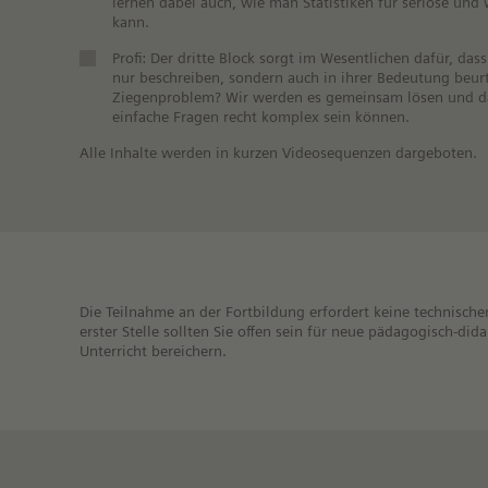
lernen dabei auch, wie man Statistiken für seriöse und
kann.
Profi: Der dritte Block sorgt im Wesentlichen dafür, da
nur beschreiben, sondern auch in ihrer Bedeutung beur
Ziegenproblem? Wir werden es gemeinsam lösen und da
einfache Fragen recht komplex sein können.
Alle Inhalte werden in kurzen Videosequenzen dargeboten.
Die Teilnahme an der Fortbildung erfordert keine technische
erster Stelle sollten Sie offen sein für neue pädagogisch-di
Unterricht bereichern.