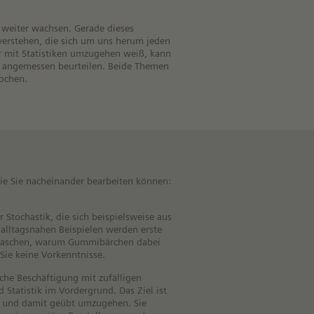
 weiter wachsen. Gerade dieses
 verstehen, die sich um uns herum jeden
r mit Statistiken umzugehen weiß, kann
m angemessen beurteilen. Beide Themen
rochen.
 die Sie nacheinander bearbeiten können:
 Stochastik, die sich beispielsweise aus
alltagsnahen Beispielen werden erste
berraschen, warum Gummibärchen dabei
 Sie keine Vorkenntnisse.
sche Beschäftigung mit zufälligen
 Statistik im Vordergrund. Das Ziel ist
en und damit geübt umzugehen. Sie