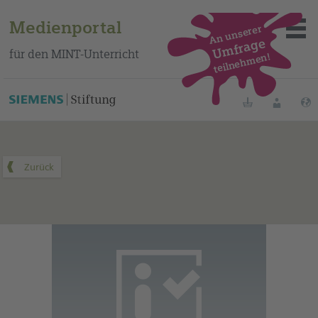
Medienportal
An unserer
Umfrage
für den MINT-Unterricht
teilnehmen!
Dieses Medium finden Sie auf unserem spanischen
Bildungsportal
.
Merklisten
Anmelde
Über das Portal
Mediensuche
Methoden
Fortbildungen