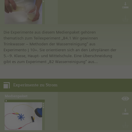
Die Experimente aus diesem Medienpaket gehören
thematisch zum Teilexperiment „B4.1 Wir gewinnen
Trinkwasser – Methoden der Wasserreinigung“ aus
Experimento | 10+. Sie orientieren sich an den Lehrplänen der
5.–9. Klasse, Haupt- und Mittelschule. Eine Überschneidung
gibt es zum Experiment „B2 Wasserreinigung“ aus
Experimento | 8+.
Die vier Teilexperimente „Lösen sich alle Stoffe im Wasser
auf?“, „Wir reinigen Wasser“, „Unsichtbare Stoffe im Wasser
Experimente zu Strom
nachweisen (1)“ und „Unsichtbare Stoffe im Wasser
nachweisen (2)“ enthalten jeweils bildgestützte Anleitungen
zur Vorbereitung und Durchführung des Experiments.
Verschiedene Aufgaben zum Experiment werden gestellt, eine
Differenzierung ist hier jederzeit möglich.