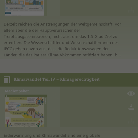
Derzeit reichen die Anstrengungen der Weltgemeinschaft, vor
allem aber die der Hauptverursacher der
Treibhausgasemissionen, nicht aus, um das 1,5-Grad-Ziel zu
erreichen. Die Wissenschaftler und Wissenschaftlerinnen des
IPCC gehen davon aus, dass die Reduktionszusagen der
Länder, die das Pariser Klima-Abkommen ratifiziert haben, bis
zum Ende dieses Jahrhunderts zu einer Erderwärmung von 3–
4 °C führen. Die Länder müssen also ihre Anstrengungen
erheblich steigern, um das 1,5-Grad-Ziel noch zu erreichen.
Klimawandel Teil IV – Klimagerechtigkeit
Selbst ein sofortiger Stopp aller CO2-Emissionen wäre nicht
mehr ausreichend. So geht es auch darum, der Atmosphäre
CO2 zu entziehen.
Das Medienpaket befasst sich mit den Möglichkeiten, das 1,5-
Grad-Ziel noch zu erreichen. Maßnahmen dazu werden
behandelt. Die Vor- und Nachteile der einzelnen Maßnahmen
sollen erarbeitet werden.
Erderwärmung und Klimawandel sind eine globale