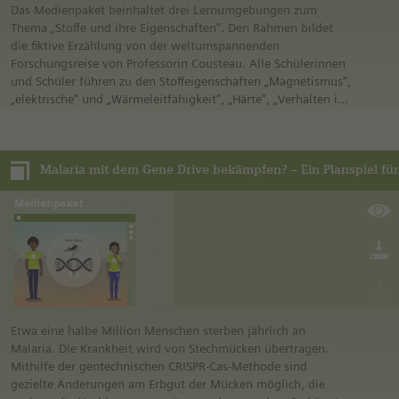
Die Teile A und B sind geeignet ab Klasse 7, die Medien aus
Das Medienpaket beinhaltet drei Lernumgebungen zum
Teil C bieten sich ab der 10. Klasse an. Die Medien sind an der
Thema „Stoffe und ihre Eigenschaften“. Den Rahmen bildet
Strategie der Kultusministerkonferenz „Bildung in der
die fiktive Erzählung von der weltumspannenden
digitalen Welt“ ausgerichtet. Je nach Lehrplan sind sie vor
Forschungsreise von Professorin Cousteau. Alle Schülerinnen
allem für die Fächer Informatik, Technik, Sozialkunde und
und Schüler führen zu den Stoffeigenschaften „Magnetismus“,
Ethik geeignet.
„elektrische“ und „Wärmeleitfähigkeit“, „Härte“, „Verhalten im
Wasser“ und „Löslichkeit“ selbständig Experimente durch.
Abschließend erstellen die Schülerinnen und Schüler zu
ausgewählten Stoffen Stoffsteckbriefe.
Das Thema kann in den Klassenstufen 5 und 6 der
Grundschule sowie der weiterführenden Schulen in
naturwissenschaftlich-technischen Unterrichtsfächern
eingesetzt werden. Die Materialien orientieren sich am
Rahmenlehrplan Berlin/Brandenburg und sind für den
inklusiven Unterricht konzipiert.
Die inklusiven Lernumgebungen sind auf die Potenziale und
Bedürfnisse von Schülerinnen und Schülern mit
verschiedenen Lernausgangslagen abgestimmt und enthalten
zum Teil auch spezielle Medien zur Sprachförderung sowie
Etwa eine halbe Million Menschen sterben jährlich an
zur Förderung leistungsstarker Schülerinnen und Schüler: Alle
Malaria. Die Krankheit wird von Stechmücken übertragen.
bearbeiten denselben Themenbereich, während ein
Mithilfe der gentechnischen CRISPR-Cas-Methode sind
niederschwelliger Einstieg, gestufte Hilfen sowie vertiefende
gezielte Änderungen am Erbgut der Mücken möglich, die