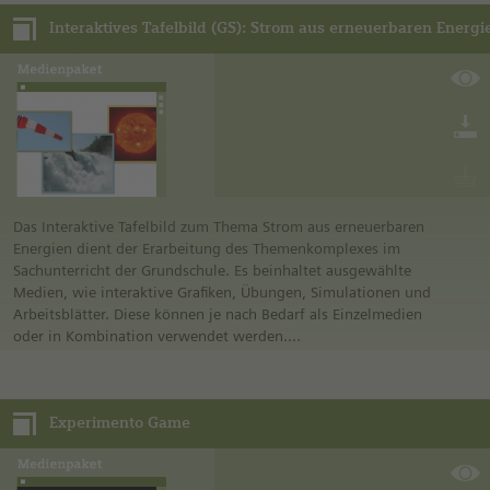
Grundschule geeignet.
Interaktives Tafelbild (GS): Strom aus erneuerbaren Energi
Die vielfältigen Medien dieses Medienpakets (Grafiken,
interaktive Infomodule und Animationen, Sachinformationen,
Experimentieranleitungen, ein Arbeitsblatt und eine
Projektidee) unterstützen Sie beim lebensnahen Unterricht.
Die zeitliche Einteilung der Unterrichtsstunden und der
Einsatz der Medien sind in einer Handreichung für die
Lehrkraft skizziert.
Das Interaktive Tafelbild zum Thema Strom aus erneuerbaren
Energien dient der Erarbeitung des Themenkomplexes im
Sachunterricht der Grundschule. Es beinhaltet ausgewählte
Medien, wie interaktive Grafiken, Übungen, Simulationen und
Arbeitsblätter. Diese können je nach Bedarf als Einzelmedien
oder in Kombination verwendet werden.
Das Interaktive Tafelbild ist einfach gestaltet und intuitiv in
der Handhabung, sodass es unmittelbar im Unterricht
einsetzbar ist.
Experimento Game
Neben dem interaktiven Tafelbild als Anwendung ist in
diesem Medienpaket auch ein Leitfaden integriert, der
Vorschläge zur Behandlung des Themas im Unterricht enthält
und ein mögliches Einsatzszenario der Medien aufzeigt.