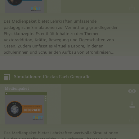
Das Medienpaket bietet Lehrkräften umfassende
pädagogische Simulationen zur Vermittlung grundlegender
Physikkonzepte. Es enthält Inhalte zu den Themen
Vektoraddition, Kräfte, Bewegung und Eigenschaften von
Gasen. Zudem umfasst es virtuelle Labore, in denen
Schülerinnen und Schüler den Aufbau von Stromkreisen
erkunden und mit Phänomenen wie Schwerkraft und Reibung
experimentieren können. Darüber hinaus werden optische
Themen wie die Reflexion und Brechung von Licht sowie das
Simulationen für das Fach Geografie
Verhalten von Wellen behandelt. Die Ressourcen fördern ein
tiefgreifendes Verständnis wissenschaftlicher Prinzipien,
indem sie die Interaktion zwischen Materie und Energie durch
Simulationen und praktische Aktivitäten veranschaulichen.
Das Medienpaket bietet Lehrkräften wertvolle Simulationen