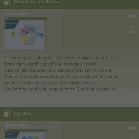
Künstliche Intelligenz
wurde das Buch an der Technischen Universität München als
Gemeinschaftsprojekt des Heinz Nixdorf-Stiftungslehrstuhls
für Didaktik der Mathematik und des Lehrstuhls für
Geometrie und Visualisierung. Es kombiniert durchdachte
didaktische Ansätze mit den Möglichkeiten modernster
Technologie. Zahlreiche Bilder und Animationen sorgen für
einen spannenden Zugang zu einem wichtigen Thema.
Das von iRights.Lab entwickelte Medienpaket erläutert, was
hinter dem Begriff „Künstliche Intelligenz“ steckt.
Unterschiedliche Szenarien, der Stand der Technik sowie
Chancen und Herausforderungen werden beleuchtet. Immer
wieder wird Bezug auf die Lebenswirklichkeit der
Schülerinnen und Schüler genommen. Das Medienpaket ist in
3 Teile gegliedert:
• Teil A – Einführung
• Teil B – Praxisbeispiele
Big Data
• Teil C – Chancen und Herausforderungen
Teil A gibt einen Überblick, eine Einführung und konkretisiert
den Begriff KI. Teil B behandelt das Thema konkreter, indem
das Erlernte anhand von Praxisbeispielen vertieft wird. Teil C
lenkt den Blick auf Tiefergehendes.