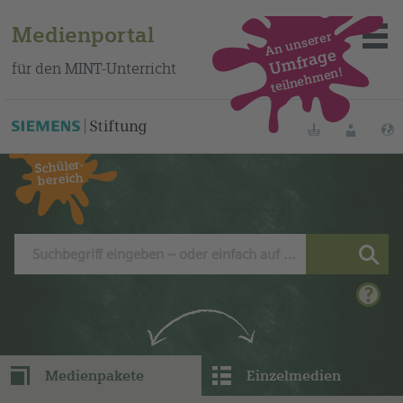
Medienportal
An unserer
Umfrage
für den MINT-Unterricht
teilnehmen!
Dieses Medium finden Sie auf unserem spanischen
Bildungsportal
.
Merklisten
Anmelde
Schüler-
bereich
Über das Portal
Mediensuche
Methoden
Fortbildungen
Medienpakete
Einzelmedien