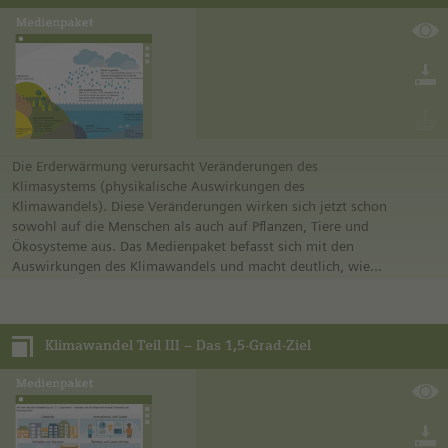
die Themen:
• Natürlicher Treibhauseffekt
• Anthropogener Treibhauseffekt
• Treibhausgase
Die Erderwärmung verursacht Veränderungen des
Klimasystems (physikalische Auswirkungen des
Klimawandels). Diese Veränderungen wirken sich jetzt schon
sowohl auf die Menschen als auch auf Pflanzen, Tiere und
Ökosysteme aus. Das Medienpaket befasst sich mit den
Auswirkungen des Klimawandels und macht deutlich, wie
notwendig es ist, die Erderwärmung zu stoppen bzw. zu
stabilisieren. Außerdem wird auf das 1,5 °C-Ziel eingegangen
und erklärt, warum es wichtig ist, vom bisherigen 2 °C-Ziel
Klimawandel Teil III – Das 1,5-Grad-Ziel
abzuweichen und eine Erderwärmung auf maximal 1,5 °C
über vorindustriellem Niveau zu begrenzen.