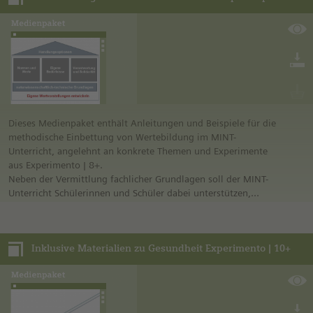
Hintergründen sowie Kenntnis der unterschiedlichen
Argumente. Damit Schülerinnen und Schüler sich
eigenständig und sachlich eine begründete Meinung bilden
und diese kommunizieren können, stellt das Medienpaket
verschiedene Medien und Arbeitsmaterialien bereit. Das
Medienpaket behandelt die Themen:
• Aufbau und Funktion des menschlichen Immunsystems
• Impfstoffe und deren Wirkweisen
• Infektionskrankheiten
Dieses Medienpaket enthält Anleitungen und Beispiele für die
methodische Einbettung von Wertebildung im MINT-
Unterricht, angelehnt an konkrete Themen und Experimente
aus Experimento | 8+.
Neben der Vermittlung fachlicher Grundlagen soll der MINT-
Unterricht Schülerinnen und Schüler dabei unterstützen,
Verantwortungsbewusstsein gegenüber sich, ihren
Mitmenschen und der Umwelt zu entwickeln. Um die
Konsequenzen der eigenen Handlungen und
Inklusive Materialien zu Gesundheit Experimento | 10+
Verhaltensweisen abzuschätzen und zu bewerten, ist eine
Auseinandersetzung mit Werten im MINT-Unterricht daher
unerlässlich. Als Ergänzung zum Leitfaden Werte Experimento
| 8+ enthält dieses Medienpaket konkrete
Methodenvorschläge und Beispiele für die Einbettung von