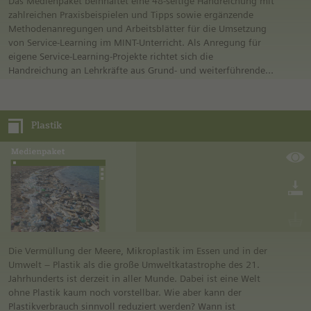
und Schüler naturwissenschaftlich-technische Sachverhalte
Das Medienpaket beinhaltet eine 48-seitige Handreichung mit
selbstständig erforschen, reflektieren und verstehen sowie ihr
zahlreichen Praxisbeispielen und Tipps sowie ergänzende
Wissen zur eigenen gesunden Lebensweise weiterentwickeln.
Methodenanregungen und Arbeitsblätter für die Umsetzung
Vom Landesinstitut für Schulqualität und Lehrerbildung
von Service-Learning im MINT-Unterricht. Als Anregung für
Sachsen-Anhalt (LISA) in Zusammenarbeit mit der Siemens
eigene Service-Learning-Projekte richtet sich die
Stiftung erstelltes Material für den inklusiven Unterricht zum
Handreichung an Lehrkräfte aus Grund- und weiterführenden
Thema Gesundheit.
Schulen.
In Ergänzung zu den einzeln verfügbaren Dateien dieses
Die Lehr- und Lernform Service-Learning bereichert den MINT-
Plastik
Medienpakets sind alle diese Medien zusammengefasst in der
Unterricht durch handlungsorientiertes und lebensnahes
PDF-Datei „Inklusive Materialien zu Gesundheit Experimento |
Erfahrungslernen. Service-Learning – Lernen durch
10+“. Diese kann ebenfalls heruntergeladen werden.
Engagement verbindet schulisches Lernen mit
gesellschaftlichem Engagement und fördert so die
Wertebildung im naturwissenschaftlich-technischen
Unterricht: Die Schülerinnen und Schüler engagieren sich in
ihrem Stadtteil oder ihrer Gemeinde und erleben so die
gesellschaftliche Relevanz von Naturwissenschaften und
Technik. Durch die anschließende Reflexion im Unterricht
bauen sie ihre Wertevorstellungen aktiv aus.
Die Vermüllung der Meere, Mikroplastik im Essen und in der
Umwelt – Plastik als die große Umweltkatastrophe des 21.
Von Siemens Stiftung und Freudenberg Stiftung erstelltes
Jahrhunderts ist derzeit in aller Munde. Dabei ist eine Welt
Material für den Einsatz im naturwissenschaftlich-technischen
ohne Plastik kaum noch vorstellbar. Wie aber kann der
Unterricht.
Plastikverbrauch sinnvoll reduziert werden? Wann ist