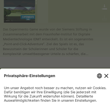
Das Experimento Game wurde von der Siemens Stiftung in
Zusammenarbeit mit dem Fraunhofer-Institut für Digitale
Medientechnologie IDMT entwickelt. Es ist ein sogenanntes
„Point-and-Click-Adventure“. Ziel des Spiels ist es, das
Bewusstsein der Schülerinnen und Schüler für die
Komplexität umweltbezogener Urteile zu schärfen, die
notwendigen Voraussetzungen für ein angemessenes Urteil
aufzuzeigen und Verständnis für die Urteile anderer zu
schaffen. Schülerinnen und Schüler sollen sich mithilfe des
Wasserkreislauf
Spiels ihrer eigenen Interessenlage bewusst werden und
diese analysieren können. Die im Medienpaket enthaltene
Handreichung für die Lehrkraft verdeutlicht Ziel und Inhalt
des Spiels, stellt den Lehrplanbezug her, bietet begleitende
Arbeitsblätter und nennt die technischen Voraussetzungen.