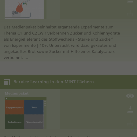
Wertebildung in den MINT-Unterricht.
Das Medienpaket beinhaltet ergänzende Experimente zum
Thema C1 und C2 „Wir verbrennen Zucker und Kohlenhydrate
als Energielieferant des Stoffwechsels - Stärke und Zucker“
von Experimento | 10+. Untersucht wird dazu gekautes und
angekauftes Brot sowie Zucker mit Hilfe eines Katalysators
verbrannt.
Das Thema kann in der weiterführenden Schule in den
Klassenstufen 7 und 8 in Biologie, 9 und 10 in Chemie und 5
bis 10 in Hauswirtschaft eingesetzt werden.
Service-Learning in den MINT-Fächern
Das ergänzende Experiment zum Thema C6 „Haut und
Hygiene – „Vor dem Essen Händewaschen nicht vergessen!“
(Medien „Eigenschaften von Tensiden“) untersucht, was beim
Händewaschen mit der Haut passiert. Das Thema kann in der
weiterführenden Schule in der Klassestufe 8 in Chemie und 9
in Biologie eingesetzt werden.
Die Materialien orientieren sich am Rahmenlehrplan Sachsen-
Anhalts und unterstützen den inklusiven Unterricht.
Durch den Einsatz von Lernhilfen können die Schülerinnen