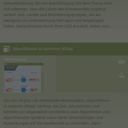
Herausforderung. Bei der Beschäftigung mit dem Thema lässt
sich erkennen, dass die Lasten des Klimawandels ungleich
verteilt sind. Länder und Bevölkerungsgruppen, die am
wenigsten zur Erderwärmung beitragen und beigetragen
haben, beispielsweise durch ihren CO2-Ausstoß, leiden zum
Teil am stärksten unter den Auswirkungen des Klimawandels.
Hier greift das Konzept der Klimagerechtigkeit. Der
Klimawandel wird dabei nicht nur als Umweltproblem und
Algorithmen in unserem Alltag
technische Herausforderung angesehen, sondern als ethisch-
politisches Thema.
Die Schülerinnen und Schüler sollen ein grundlegendes
Verständnis für die Begriffe Gerechtigkeit und
Klimagerechtigkeit entwickeln und in der Lage sein,
Definitionen für beide Begriffe zu liefern. Im Weiteren sollen
sie sich vertieft mit den verschiedenen Dimensionen der
Klimagerechtigkeit auseinandersetzen und verstehen, wie
diese miteinander verknüpft sind. Mittels der Analyse und
Auswertung von Zahlen, Grafiken und Texten werden die
Das von iRights.Lab entwickelte Medienpaket „Algorithmen
komplexen Herausforderungen und Zusammenhänge im
in unserem Alltag“ verfolgt das Ziel, Schülerinnen und
Bereich Klimagerechtigkeit erarbeitet.
Schülern ein allgemeines Verständnis über Algorithmen und
algorithmische Systeme sowie deren Entwicklungen und
Auswirkungen auf die Gesellschaft zu vermitteln. Denn