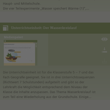
Haupt- und Mittelschule.
Die vier Teilexperimente „Wasser speichert Wärme (1)“,
„Wasser speichert Wärme (2)“, „Erhitztes Wasser trifft auf
Wasser mit Zimmertemperatur“ und „Leitet der Metalllöffel
Wärme?“ enthalten jeweils bildgestützte Anleitungen zur
Unterrichtseinheit: Der Wasserkreislauf
Vorbereitung und Durchführung des Experiments.
Verschiedene Aufgaben zum Experiment werden gestellt, eine
Differenzierung ist hier jederzeit möglich.
Die Unterrichtseinheit ist für die Klassenstufe 5 – 7 und das
Fach Geografie geeignet. Sie ist in drei Unterrichtssequenzen
(Richtwert 7 Schulstunden) aufgeteilt und gibt so der
Lehrkraft die Möglichkeit entsprechend dem Niveau der
Klasse die Inhalte anzupassen. Das Thema Wasserkreislauf ist
zum Teil eine Wiederholung aus der Grundschule. Einige
Materialien dieser Unterrichtseinheit, insbesondere die
Animation und das Arbeitsblatt, sind auch für die