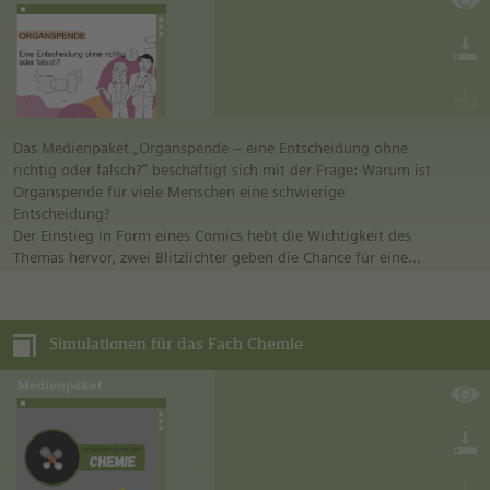
Das Medienpaket „Organspende – eine Entscheidung ohne
richtig oder falsch?“ beschäftigt sich mit der Frage: Warum ist
Organspende für viele Menschen eine schwierige
Entscheidung?
Der Einstieg in Form eines Comics hebt die Wichtigkeit des
Themas hervor, zwei Blitzlichter geben die Chance für eine
anonyme und wertungsfreie Abstimmung über die eigenen
Entscheidungen. Die Schülerinnen und Schüler erarbeiten
anhand von vier Perspektiven wichtige Fakten und
Simulationen für das Fach Chemie
Informationen, die sie in einem Impulsarchiv
zusammenführen. Zum Abschluss findet eine Reflexion über
die Diskussionskultur der Klasse bei emotionalen Themen
statt.
Das Medienpaket enthält einen umfassenden Leitfaden für
die Lehrkraft, eine PowerPoint-Präsentation, die als roter
Faden durch die Unterrichtseinheit führt, eine Linkliste zur