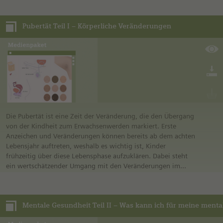
Prozesse fördern und bindet die Schülerinnen und Schüler
aktiv in den Lernprozess ein, indem sie die Simulationen
Pubertät Teil I – Körperliche Veränderungen
testen und unterschiedliche Szenarien ausprobieren.
Die Pubertät ist eine Zeit der Veränderung, die den Übergang
von der Kindheit zum Erwachsenwerden markiert. Erste
Anzeichen und Veränderungen können bereits ab dem achten
Lebensjahr auftreten, weshalb es wichtig ist, Kinder
frühzeitig über diese Lebensphase aufzuklären. Dabei steht
ein wertschätzender Umgang mit den Veränderungen im
Vordergrund, der den Kindern eine gesunde körperliche
sowie sozial-emotionale Entwicklung ermöglichen soll.
Das Medienpaket „Pubertät: Körperliche Veränderungen“ stellt
Lehrenden und Lernenden für die Auseinandersetzung mit
diesem Thema interaktive Übungen und Medien bereit, die