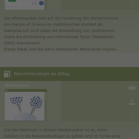
kognitiv angelegt, sondern auch emotional und sozial, indem
einem Menschen-Avatar durch bewusste Entscheidungen zu
einer besseren mentalen Gesundheit verholfen wird.
Das Medienpaket zielt auf die Förderung des Verständnisses
von Nature of Science im medizinischen Kontext ab.
Exemplarisch wird dabei die Behandlung von Sodbrennen
sowie die Entdeckung von Helicobacter Pylori (Nobelpreis
2005) thematisiert.
Dieses Paket und die darin enthaltenen Materialien eignen
sich sowohl für den Einsatz im Fach Biologie
(allgemeinbildende Schulen, Anknüpfungspunkte: Bakterien;
Gesundheitsbildung/Krankheitserreger,
Nanotechnologie im Alltag
Wissenschaftsverständnis) und Chemie (allgemeinbildende
Schulen, Thema: Säure-Basen Haushalt;
Wissenschaftsverständnis) sowie auch für den
fächerübergreifenden Einsatz (z. B. in Projekt-AGs).
Das Medienpaket entstand im Rahmen des Projekts „Teaching
Spirit 2.0: Nobelpreisträger als Bildungspaten für OER in
Schule und Schülerlabor“. Das Projekt wurde in Kooperation
zwischen dem Institut für Biologiedidaktik der Justus-Liebig-
Universität Gießen und dem Institut für Didaktik der Chemie
der Eberhard Karls Universität Tübingen sowie in
Ziel des Materials in diesem Medienpaket ist es, einen
Zusammenarbeit mit der Lindauer Nobelpreisträgertagung
Einblick in die Nanotechnologie zu geben und im Sinne einer