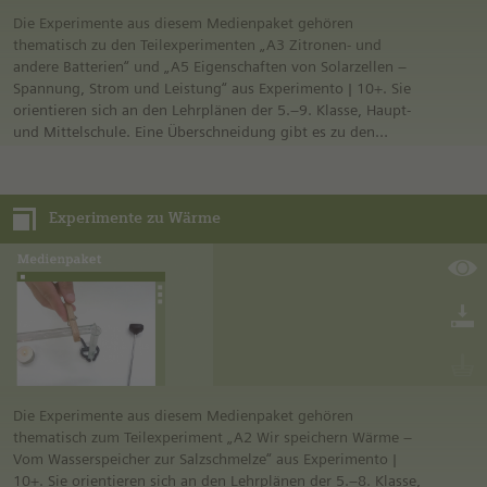
Die Experimente aus diesem Medienpaket gehören
thematisch zu den Teilexperimenten „A3 Zitronen- und
andere Batterien“ und „A5 Eigenschaften von Solarzellen –
Spannung, Strom und Leistung“ aus Experimento | 10+. Sie
orientieren sich an den Lehrplänen der 5.–9. Klasse, Haupt-
und Mittelschule. Eine Überschneidung gibt es zu den
Experimenten „A3 Komplexe Stromkreise“, „A5 Energie
gewinnen“ aus Experimento | 8+.
Die drei Teilexperimente „Ist die Solarzelle eine
Experimente zu Wärme
Spannungsquelle?“, „Kann Wind Spannung erzeugen?“ und
„Wir stellen eine eigene Spannungsquelle her“ enthalten
jeweils bildgestützte Anleitungen zur Vorbereitung und
Durchführung des Experiments. Verschiedene Aufgaben zum
Experiment werden gestellt, eine Differenzierung ist hier
jederzeit möglich.
Die Experimente aus diesem Medienpaket gehören
thematisch zum Teilexperiment „A2 Wir speichern Wärme –
Vom Wasserspeicher zur Salzschmelze“ aus Experimento |
10+. Sie orientieren sich an den Lehrplänen der 5.–8. Klasse,