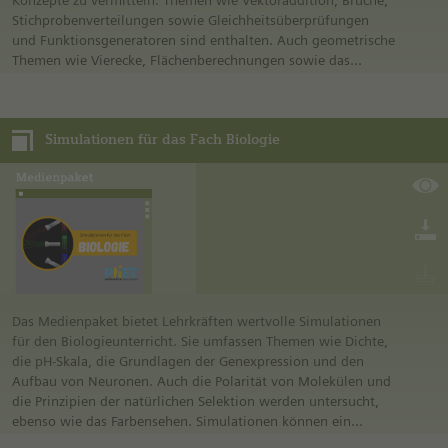
Konzepte zu vermitteln. Themen wie Vektoraddition, Brüche,
Stichprobenverteilungen sowie Gleichheitsüberprüfungen
und Funktionsgeneratoren sind enthalten. Auch geometrische
Themen wie Vierecke, Flächenberechnungen sowie das
Darstellen von Linien- und Quadraten-Grafen werden
behandelt. Unter Anderem gibt es virtuelle Experimente zum
Ohmschen Gesetz und zur Projektilbewegung . Mit
Simulationen für das Fach Biologie
interaktiven Simulationen und praxisnahen Übungen zielt
dieses Paket darauf ab, das tiefere Verständnis für
mathematische und physikalische Zusammenhänge zu
vertiefen und Schülerinnen und Schüler aktiv in den
Lernprozess einzubinden.
Das Medienpaket bietet Lehrkräften wertvolle Simulationen
für den Biologieunterricht. Sie umfassen Themen wie Dichte,
die pH-Skala, die Grundlagen der Genexpression und den
Aufbau von Neuronen. Auch die Polarität von Molekülen und
die Prinzipien der natürlichen Selektion werden untersucht,
ebenso wie das Farbensehen. Simulationen können ein
tiefgehendes Verständnis biologischer und chemischer