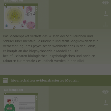
eine wertschätzende Kommunikation über die Veränderungen
in der Pubertät ermöglichen und damit das Selbst- und
Körperbewusstsein der Kinder fördern.
Das Medienpaket vertieft das Wissen der Schülerinnen und
Schüler über mentale Gesundheit und stellt Möglichkeiten zur
Verbesserung ihres psychischen Wohlbefindens in den Fokus,
es knüpft an das biopsychosoziale Modell an. Die
beeinflussbaren biologischen, psychologischen und sozialen
Faktoren für mentale Gesundheit werden in den Blick
genommen. Dieses Medienpaket schließt an das Medienpaket
„Mentale Gesundheit Teil I – das biopsychosoziale Modell“ an.
Für die Bearbeitung ist es nicht zwingend notwendig, das
Eigenschaften evidenzbasierter Medizin
Medienpaket „Mentale Gesundheit Teil I“ bearbeitet zu haben.
Die notwendigen Informationen zum biopsychosozialen
Modell sind in Teil II enthalten.
Didaktisch-methodisch basiert das Konzept auf einem
erfahrungsorientierten Zugang. Es setzt auf eine emotionale
Aktivierung zu Beginn, eine individualisierte Vertiefung und
eine gemeinsame Reflexion. Lernprozesse werden nicht nur