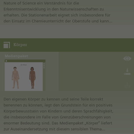
entwickelt. Finanziell gefördert wurde das
Nature of Science ein Verständnis für die
Kooperationsprojekt durch die Siemens Stiftung und Vector
Erkenntnisentwicklung in den Naturwissenschaften zu
Stiftung.
erhalten. Die Stationenarbeit eignet sich insbesondere für
den Einsatz im Chemieunterricht der Oberstufe und kann
Themen rund um moderne Materialien und Nanotechnologie
zuarbeiten. Ein fächerübergreifender Einsatz, z. B. in
Projekten, ist ebenfalls möglich.
Körper
Das Medienpaket entstand im Rahmen des Projekts „Teaching
Spirit 2.0: Nobelpreisträger als Bildungspaten für OER in
Schule und Schülerlabor“. Das Projekt wurde in Kooperation
zwischen der Didaktik der Chemie an der Eberhard Karls
Universität Tübingen, der Biologiedidaktik an der Justus-
Liebig-Universität Gießen sowie in Zusammenarbeit mit der
Lindauer Nobelpreisträgertagung entwickelt. Finanziell
gefördert wurde das Kooperationsprojekt durch die Vector
Stiftung und die Siemens Stiftung.
Den eigenen Körper zu kennen und seine Teile korrekt
benennen zu können, legt den Grundstein für ein positives
Körperbewusstsein von Kindern und deren Sprachfähigkeit,
die insbesondere im Falle von Grenzüberschreitungen von
enormer Bedeutung sind. Das Medienpaket „Körper“ liefert
zur Auseinandersetzung mit diesem sensiblen Thema