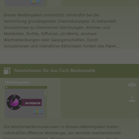
Recherche für die Schülerinnen und Schüler und mit
weiterführenden Links für die Lehrkraft sowie eine
Handreichung zur Erstellung eines Padlet-Impulsarchivs.
Dieses Medienpaket unterstützt Lehrkräfte bei der
Vermittlung grundlegender Chemiekonzepte. Es behandelt
Simulationen zu chemischen Gleichungen, Atomen und
Molekülen, Dichte, Diffusion, pH-Werte, atomare
Wechselwirkungen oder Gaseigenschaften. Durch
Simulationen und interaktive Aktivitäten fördert das Paket
ein tiefes Verständnis chemischer Prinzipien und ermöglicht
den Lernenden praktische Erfahrungen.
Simulationen für das Fach Mathematik
Die Mathematiksimulationen in diesem Medienpaket bieten
Lehrkräften effektive Werkzeuge, um zentrale mathematische