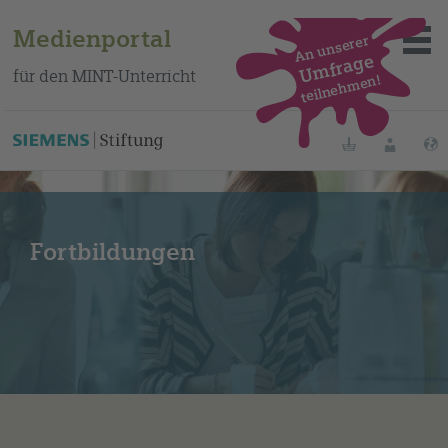
Medienportal
An unserer
Umfrage
für den MINT-Unterricht
teilnehmen!
Merklisten
Anmelde
Über das Portal
Fortbildungen
Mediensuche
Methoden
Fortbildungen